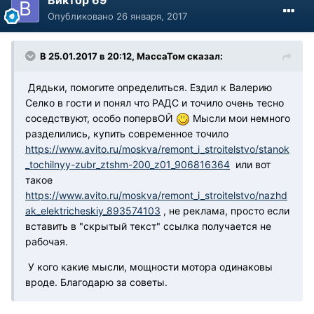
Опубликовано
26 января, 2017
В 25.01.2017 в 20:12, МассаТом сказал:
Дядьки, помогите определиться. Ездил к Валерию
Селко в гости и понял что РАДС и точило очень тесно
соседствуют, особо попервОЙ
Мысли мои немного
разделились, купить современное точило
https://www.avito.ru/moskva/remont_i_stroitelstvo/stanok
_tochilnyy-zubr_ztshm-200_z01_906816364
или вот
такое
https://www.avito.ru/moskva/remont_i_stroitelstvo/nazhd
ak_elektricheskiy_893574103
, не реклама, просто если
вставить в "скрытый текст" ссылка получается не
рабочая.
У кого какие мысли, мощности мотора одинаковы
вроде. Благодарю за советы.