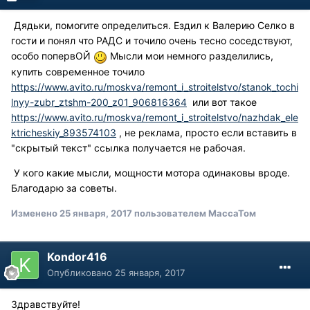
Дядьки, помогите определиться. Ездил к Валерию Селко в
гости и понял что РАДС и точило очень тесно соседствуют,
особо попервОЙ
Мысли мои немного разделились,
купить современное точило
https://www.avito.ru/moskva/remont_i_stroitelstvo/stanok_tochi
lnyy-zubr_ztshm-200_z01_906816364
или вот такое
https://www.avito.ru/moskva/remont_i_stroitelstvo/nazhdak_ele
ktricheskiy_893574103
, не реклама, просто если вставить в
"скрытый текст" ссылка получается не рабочая.
У кого какие мысли, мощности мотора одинаковы вроде.
Благодарю за советы.
Изменено
25 января, 2017
пользователем МассаТом
Kondor416
Опубликовано
25 января, 2017
Здравствуйте!