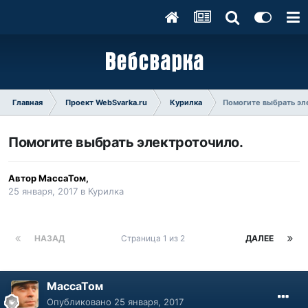
Главная
Проект WebSvarka.ru
Курилка
Помогите выбрать эл
Помогите выбрать электроточило.
Автор
МассаТом
,
25 января, 2017
в
Курилка
НАЗАД
Страница 1 из 2
ДАЛЕЕ
МассаТом
Опубликовано
25 января, 2017