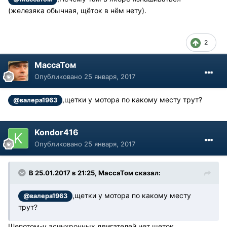
(железяка обычная, щёток в нём нету).
2
МассаТом
Опубликовано
25 января, 2017
,щетки у мотора по какому месту трут?
@валера1963
Kondor416
Опубликовано
25 января, 2017
В 25.01.2017 в 21:25, МассаТом сказал:
,щетки у мотора по какому месту
@валера1963
трут?
Шепотом-у асинхронных двигателей нет щеток