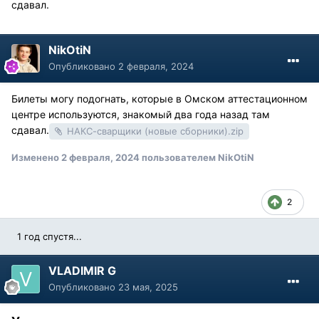
сдавал.
NikOtiN
Опубликовано
2 февраля, 2024
Билеты могу подогнать, которые в Омском аттестационном
центре используются, знакомый два года назад там
сдавал.
НАКС-сварщики (новые сборники).zip
Изменено
2 февраля, 2024
пользователем NikOtiN
2
1 год спустя...
VLADIMIR G
Опубликовано
23 мая, 2025