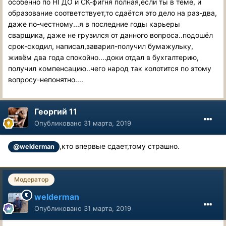
особенно по НГДО и СК-фигня полная,если ты в теме, и
образование соответствует,то сдаётся это дело на раз-два,
даже по-честному...я в последние годы карьеры
сварщика, даже не грузился от данного вопроса..подошёл
срок-сходил, написал,заварил-получил бумажульку,
живём два года спокойно....доки отдал в бухгалтерию,
получил компенсацию..чего народ так колотится по этому
вопросу-непонятно....
Георгий 11
Опубликовано
31 марта, 2019
,кто впервые сдает,тому страшно.
@welderman
Модератор
welderman
Опубликовано
31 марта, 2019