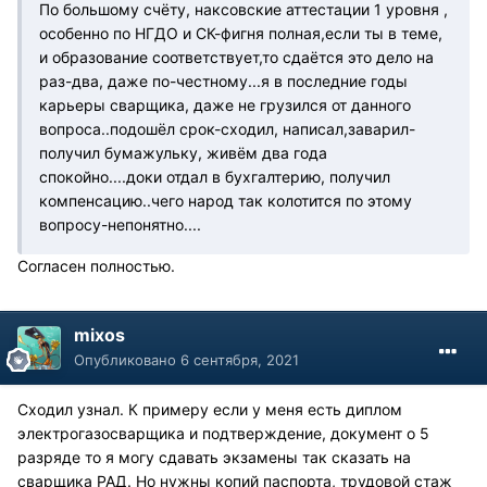
По большому счёту, наксовские аттестации 1 уровня ,
особенно по НГДО и СК-фигня полная,если ты в теме,
и образование соответствует,то сдаётся это дело на
раз-два, даже по-честному...я в последние годы
карьеры сварщика, даже не грузился от данного
вопроса..подошёл срок-сходил, написал,заварил-
получил бумажульку, живём два года
спокойно....доки отдал в бухгалтерию, получил
компенсацию..чего народ так колотится по этому
вопросу-непонятно....
Согласен полностью.
mixos
Опубликовано
6 сентября, 2021
Сходил узнал. К примеру если у меня есть диплом
электрогазосварщика и подтверждение, документ о 5
разряде то я могу сдавать экзамены так сказать на
сварщика РАД. Но нужны копий паспорта, трудовой стаж