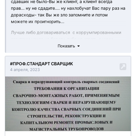
сдавших не было-Вы же клиент, а клиент всегда
прав... ну не сдадите.... ну нахлобучат Вас пару раз на
дорасходы- так Вы же зло запомните и потом
можете их проигнорить...
Лучше либо договариваться с коррумпированными
агентами накса на берегу-либо не играть с ними
совсем...
Показать
Я вот не играю на данный момент-хорошо то как
Странно, что наксу до сих пор не дали статус
иноагента