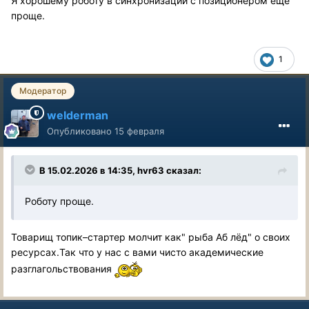
Я хорошему роботу в синхронизации с позиционером еще
проще.
1
Модератор
welderman
Опубликовано
15 февраля
В 15.02.2026 в 14:35,
hvr63
сказал:
Роботу проще.
Товарищ топик–стартер молчит как" рыба Аб лёд" о своих
ресурсах.Так что у нас с вами чисто академические
разглагольствования