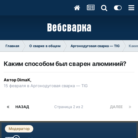
Главная
О сварке в общем
Аргонодуговая сварка — TIG
Каки
Каким способом был сварен алюминий?
Автор
DimaK
,
15 февраля
в
Аргонодуговая сварка — TIG
НАЗАД
Страница 2 из 2
ДАЛЕЕ
Модератор