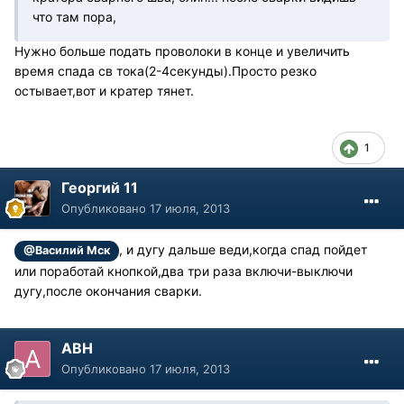
что там пора,
Нужно больше подать проволоки в конце и увеличить
время спада св тока(2-4секунды).Просто резко
остывает,вот и кратер тянет.
1
Георгий 11
Опубликовано
17 июля, 2013
, и дугу дальше веди,когда спад пойдет
@Василий Мск
или поработай кнопкой,два три раза включи-выключи
дугу,после окончания сварки.
АВН
Опубликовано
17 июля, 2013