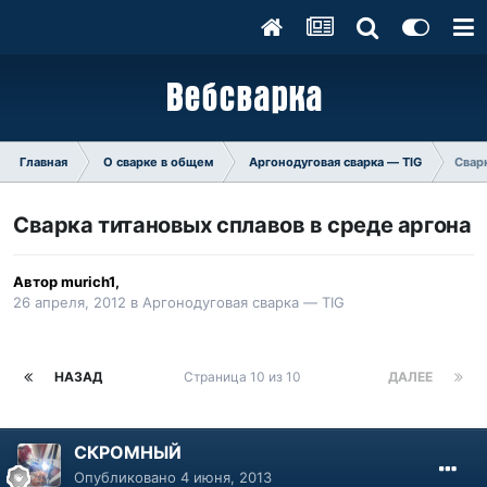
Главная
О сварке в общем
Аргонодуговая сварка — TIG
Свар
Сварка титановых сплавов в среде аргона
Автор
murich1
,
26 апреля, 2012
в
Аргонодуговая сварка — TIG
НАЗАД
Страница 10 из 10
ДАЛЕЕ
СКРОМНЫЙ
Опубликовано
4 июня, 2013