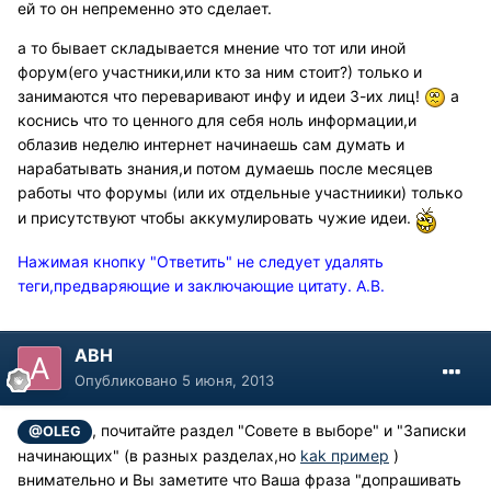
ей то он непременно это сделает.
а то бывает складывается мнение что тот или иной
форум(его участники,или кто за ним стоит?) только и
занимаются что переваривают инфу и идеи 3-их лиц!
а
коснись что то ценного для себя ноль информации,и
облазив неделю интернет начинаешь сам думать и
нарабатывать знания,и потом думаешь после месяцев
работы что форумы (или их отдельные участниики) только
и присутствуют чтобы аккумулировать чужие идеи.
Нажимая кнопку "Ответить" не следует удалять
теги,предваряющие и заключающие цитату. А.В.
АВН
Опубликовано
5 июня, 2013
, почитайте раздел "Совете в выборе" и "Записки
@OLEG
начинающих" (в разных разделах,но
kak пример
)
внимательно и Вы заметите что Ваша фраза "допрашивать