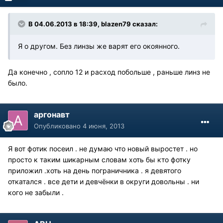
В 04.06.2013 в 18:39, blazen79 сказал:
Я о другом. Без линзы же варят его окоянного.
Да конечно , сопло 12 и расход побольше , раньше линз не
было.
аргонавт
Опубликовано
4 июня, 2013
Я вот фотик посеил . не думаю что новый выростет . но
просто к таким шикарным словам хоть бы кто фотку
приложил .хоть на день пограничника . я девятого
откатался . все дети и девчёнки в округи довольны . ни
кого не забыли .