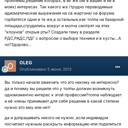
проблемы,решение которых, в их же (не в Ваших и не в
моих) интересах. Так какого же /трудно переводимые
идиоматические выражения на св.жаргоне/ на форуме
горбатятся одни и те же,а остальные,как толпа на базарной
площади,сгрудились вокруг и молча смотрят на этих
"клоунов" открыв рты? Создали тему в разделе
РДС,РАДС,ПДГ с вопросом о выборе техники и в кусты...А
чо?Здорово...
OLEG
Опубликовано
5 июня, 2013
Вы только начали замечать что это некому не интересно?
да и почему вы решили что у толпы должен возникнуть
одномоментно интерес к этой профессии?толпа наблюдает
и её члены принимают для себя решение в какой степени
нужно это ему или нет!
да и допрашивать некого не нужно ,если индивидум
посчитает нужным раскрыть информацию или поделиться