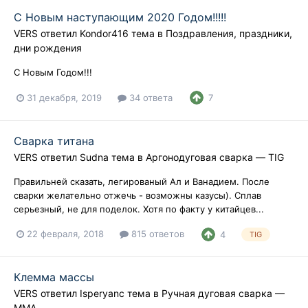
С Новым наступающим 2020 Годом!!!!!
VERS
ответил
Kondor416
тема в
Поздравления, праздники,
дни рождения
С Новым Годом!!!
31 декабря, 2019
34 ответа
7
Сварка титана
VERS
ответил
Sudna
тема в
Аргонодуговая сварка — TIG
Правильней сказать, легированый Ал и Ванадием. После
сварки желательно отжечь - возможны казусы). Сплав
серьезный, не для поделок. Хотя по факту у китайцев...
22 февраля, 2018
815 ответов
4
TIG
Клемма массы
VERS
ответил
Isperyanc
тема в
Ручная дуговая сварка —
ММA