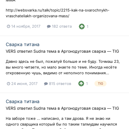
http://websvarka.ru/talk/topic/2215-kak-na-svarochnykh-
vraschateliakh-organizovana-mass/
14 ноября, 2017
182 ответа
1
Сварка титана
VERS
ответил
Sudna
тема в
Аргонодуговая сварка — TIG
Давно здесь не был, пожалуй больше и не буду. Точмаш 23,
вы много читаете, но мало знаете по теме. Иногда несёте
откровенную чушь, видимо от неполного понимания...
24 июня, 2017
815 ответов
1
TIG
Сварка титана
VERS
ответил
Sudna
тема в
Аргонодуговая сварка — TIG
На заборе тоже ... написано, а там дрова. Я не знаю ни
одного сварщика который бы по таким талмудам научился