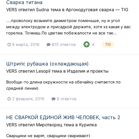
Сварка титана
VERS
ответил
Sudna
тема в
Аргонодуговая сварка — TIG
....проволоку возьмите диаметром поменьше, ну и угол
между электродом и присадкой держите, хотя хз какая у вас
горелка. Точмаш.По цветам побежалости не все так...
9 марта, 2016
815 ответов
4
TIG
Штрипс рубашка (охлаждающая)
VERS
ответил
Lesopil
тема в
Изделия и проекты
Вообще-то длина окружности на обечайку считается по
средней линии)
2 февраля, 2016
8 ответов
НЕ СВАРКОЙ ЕДИНОЙ ЖИВ ЧЕЛОВЕК, часть 2
VERS
ответил
Миротворец
тема в
Курилка
Сварщики не варят, сварщики сваривают)