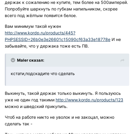
держак к сожалению не купите, тем более на 500амперей.
Попробуйте шаркнуть по губкам напильником, скорее
всего под жёлтым появится белое.
Вам минимум такой нужен
http://www.kordp.ru/products/445?
PHPSESSID=26b0e3e26601c15090cf63a33e18778e
И не
забывайте, что у держака тоже есть ПВ.
Maler сказал:
кстати,подскадите что сделать
Выкинуть, такой держак только выкинуть. Я пользуюсь
уже не один год такими
http://www.kordp.ru/products/123
можно и шведский прикупить.
Чтоб на работе никто не уволок и не закоцал, можно
сделать так -