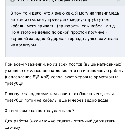
В 27.12.2011 в 01:35, morgmail сказал:
В том то и дело, что я знаю как. Я могу наплавит медь
на контакты, могу приварить медную трубку под
кабель, могу припаять (приварить) сам кабель и т.д.
Но я этого не делаю по одной простой причине -
хороший заводской держак гораздо лучше самопала
из арматуры.
При всем уважении, но из всех постов (выше написанных)
у меня сложилось впечатление, что на интенсивную работу
(наплавление 5\6-кой) используют херовые арматурные
трезубци...
Походу с заводскими там ловить вообще нечего, если
трезубци потри на кабель, еще и через ведро воды.
Значит самопал не так уж и плох ?
Для работы 3-кой можно сделать отличный держатель
самому.