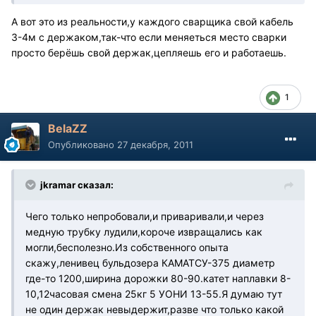
А вот это из реальности,у каждого сварщика свой кабель
3-4м с держаком,так-что если меняеться место сварки
просто берёшь свой держак,цепляешь его и работаешь.
1
BelaZZ
Опубликовано
27 декабря, 2011
jkramar сказал:
Чего только непробовали,и приваривали,и через
медную трубку лудили,короче извращались как
могли,бесполезно.Из собственного опыта
скажу,ленивец бульдозера КАМАТСУ-375 диаметр
где-то 1200,ширина дорожки 80-90.катет наплавки 8-
10,12часовая смена 25кг 5 УОНИ 13-55.Я думаю тут
не один держак невыдержит,разве что только какой