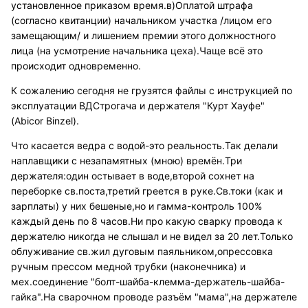
установленное приказом время.в)Оплатой штрафа
(согласно квитанции) начальником участка /лицом его
замещающим/ и лишением премии этого должностного
лица (на усмотрение начальника цеха).Чаще всё это
происходит одновременно.
К сожалению сегодня не грузятся файлы с инструкцией по
эксплуатации ВДСтрогача и держателя "Курт Хауфе"
(Abicor Binzel).
Что касается ведра с водой-это реальность.Так делали
наплавщики с незапамятных (мною) времён.Три
держателя:один остывает в воде,второй сохнет на
переборке св.поста,третий греется в руке.Св.токи (как и
зарплаты) у них бешеные,но и гамма-контроль 100%
каждый день по 8 часов.Ни про какую сварку провода к
держателю никогда не слышал и не видел за 20 лет.Только
облуживание св.жил дуговым паяльником,опрессовка
ручным прессом медной трубки (наконечника) и
мех.соединение "болт-шайба-клемма-держатель-шайба-
гайка".На сварочном проводе разъём "мама",на держателе