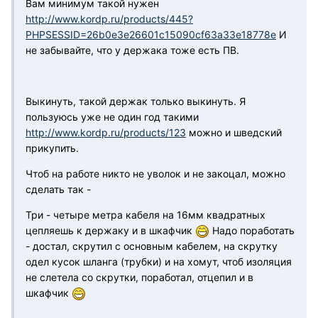
Вам минимум такой нужен
http://www.kordp.ru/products/445?
PHPSESSID=26b0e3e26601c15090cf63a33e18778e
И
не забывайте, что у держака тоже есть ПВ.
Выкинуть, такой держак только выкинуть. Я
пользуюсь уже не один год такими
http://www.kordp.ru/products/123
можно и шведский
прикупить.
Чтоб на работе никто не уволок и не закоцал, можно
сделать так -
Три - четыре метра кабеля на 16мм квадратных
цепляешь к держаку и в шкафчик
Надо поработать
- достал, скрутил с основным кабелем, на скрутку
одел кусок шланга (трубки) и на хомут, чтоб изоляция
не слетела со скрутки, поработал, отцепил и в
шкафчик