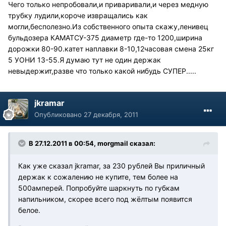
Чего только непробовали,и приваривали,и через медную
трубку лудили,короче извращались как
могли,бесполезно.Из собственного опыта скажу,ленивец
бульдозера КАМАТСУ-375 диаметр где-то 1200,ширина
дорожки 80-90.катет наплавки 8-10,12часовая смена 25кг
5 УОНИ 13-55.Я думаю тут не один держак
невыдержит,разве что только какой нибудь СУПЕР.....
jkramar
Опубликовано
27 декабря, 2011
В 27.12.2011 в 00:54, morgmail сказал:
Как уже сказал jkramar, за 230 рублей Вы приличный
держак к сожалению не купите, тем более на
500амперей. Попробуйте шаркнуть по губкам
напильником, скорее всего под жёлтым появится
белое.