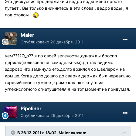
Эта дискуссия про держаки и ведро воды меня просто
пугает . Вы только вникнитесь в эти слова , ведро воды , я
под столом
Maler
Опубликовано
26 декабря, 2011
чем????О_о?? я по своей зелености ,однажды бросил
держак(пользовался самодельным),да так видимо
здорово что замкнуло его.долго возился со швелером на
крыше.Когда дело дошло до сварки держак был нереально
горячий,ничего умнее ,кроме как пшыкнуть из
углекислотного огнетушителя я на тот момент не придумал.
Pipeliner
Опубликовано
26 декабря, 2011
В 26.12.2011 в 18:02, Maler сказал: