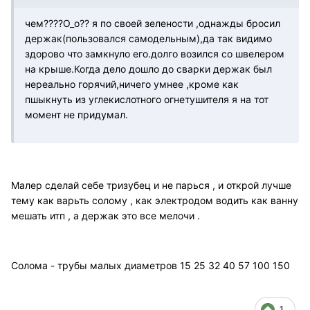
чем????О_о?? я по своей зелености ,однажды бросил
держак(пользовался самодельным),да так видимо
здорово что замкнуло его.долго возился со швелером
на крыше.Когда дело дошло до сварки держак был
нереально горячий,ничего умнее ,кроме как
пшыкнуть из углекислотного огнетушителя я на тот
момент не придумал.
Малер сделай себе тризубец и не парься , и открой лучше
тему как варьть солому , как электродом водить как ванну
мешать итп , а держак это все мелочи .
Солома - трубы малых диаметров 15 25 32 40 57 100 150
1