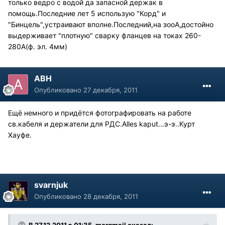
только ведро с водой да запасной держак в
помощь.Последние лет 5 использую "Корд" и
"Бинцель",устраивают вполне.Последний,на зооА,достойно
выдерживает "плотную" сварку фланцев на токах 260-
280А(ф. эл. 4мм)
АВН
Опубликовано
27 декабря, 2011
Ещё немного и придётся фотографировать на работе
св.кабеля и держатели для РДС.Alles kaput...э-э..Курт
Хауфе.
svarnjuk
Опубликовано
28 декабря, 2011