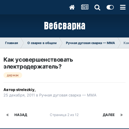
Главная
О сварке в общем
Ручная дуговая сварка — ММA
Ка
Как усовершенствовать
электродержатель?
держак
Автор
strelezkiy
,
25 декабря, 2011
в
Ручная дуговая сварка — ММA
НАЗАД
Страница 2 из 12
ДАЛЕЕ