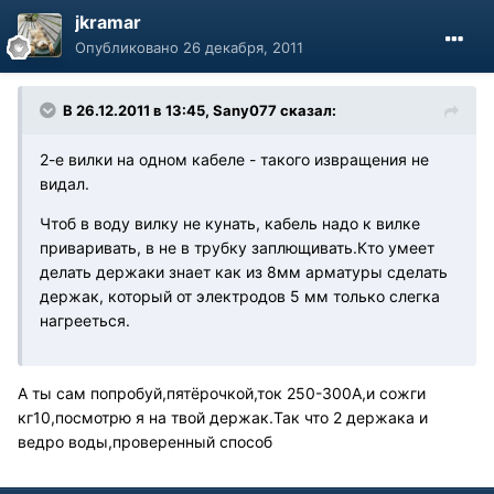
jkramar
Опубликовано
26 декабря, 2011
В 26.12.2011 в 13:45, Sany077 сказал:
2-е вилки на одном кабеле - такого извращения не
видал.
Чтоб в воду вилку не кунать, кабель надо к вилке
приваривать, в не в трубку заплющивать.Кто умеет
делать держаки знает как из 8мм арматуры сделать
держак, который от электродов 5 мм только слегка
нагрееться.
А ты сам попробуй,пятёрочкой,ток 250-300А,и сожги
кг10,посмотрю я на твой держак.Так что 2 держака и
ведро воды,проверенный способ