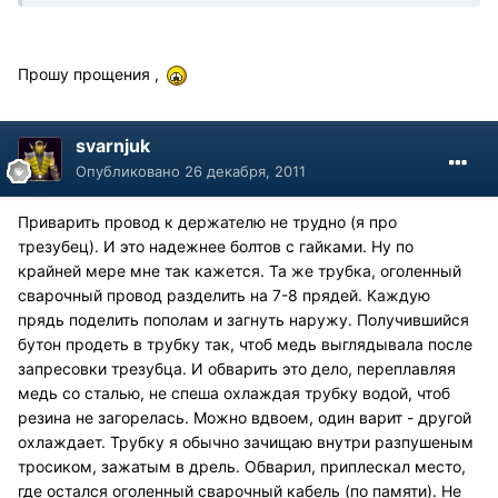
Прошу прощения ,
svarnjuk
Опубликовано
26 декабря, 2011
Приварить провод к держателю не трудно (я про
трезубец). И это надежнее болтов с гайками. Ну по
крайней мере мне так кажется. Та же трубка, оголенный
сварочный провод разделить на 7-8 прядей. Каждую
прядь поделить пополам и загнуть наружу. Получившийся
бутон продеть в трубку так, чтоб медь выглядывала после
запресовки трезубца. И обварить это дело, переплавляя
медь со сталью, не спеша охлаждая трубку водой, чтоб
резина не загорелась. Можно вдвоем, один варит - другой
охлаждает. Трубку я обычно зачищаю внутри разпушеным
тросиком, зажатым в дрель. Обварил, приплескал место,
где остался оголенный сварочный кабель (по памяти). Не