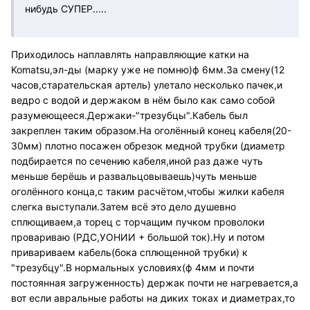
нибудь СУПЕР.....
Приходилось наплавлять направляющие катки на
Komatsu,эл-ды (марку уже не помню)ф 6мм.За смену(12
часов,старательская артель) улетало несколько пачек,и
ведро с водой и держаком в нём было как само собой
разумеющееся.Держаки-"трезубцы".Кабель был
закреплен таким образом.На оголённый конец кабеля(20-
30мм) плотно посажен обрезок медной трубки (диаметр
подбирается по сечению кабеля,иной раз даже чуть
меньше берёшь и развальцовываешь)чуть меньше
оголённого конца,с таким расчётом,чтобы жилки кабеля
слегка выступали.Затем всё это дело душевно
сплющиваем,а торец с торчащим пучком проволоки
провариваю (РДС,УОНИИ + большой ток).Ну и потом
привариваем кабель(бока сплющенной трубки) к
"трезубцу".В нормальных условиях(ф 4мм и почти
постоянная загруженность) держак почти не нагревается,а
вот если авральные работы на диких токах и диаметрах,то