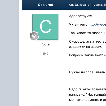
Coelurus
Опубликовано
11 марта, 2
Здравствуйте.
Читал тему
http://webs
Там какое-то глобаль
Скоро делать аттеста
Гость
задвижки не варим.
9
Вопросы такие знато
Нужно ли спрашивать 
Надо ли аттестовыват
написано: "Настоящий
монтаже, ремонте и 