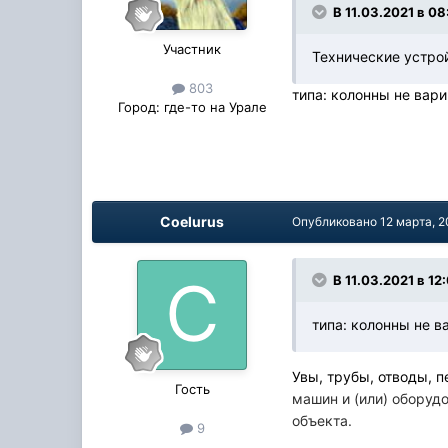
В 11.03.2021 в 08
Участник
Технические устро
803
типа: колонны не вар
Город:
где-то на Урале
Coelurus
Опубликовано
12 марта, 2
В 11.03.2021 в 12:
типа: колонны не 
Увы, трубы, отводы, 
Гость
машин и (или) оборуд
объекта.
9