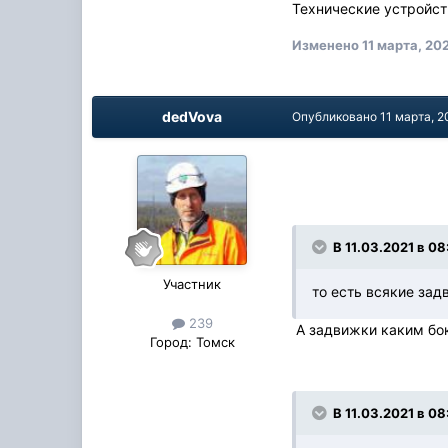
Технические устройст
Изменено
11 марта, 20
dedVova
Опубликовано
11 марта, 2
В 11.03.2021 в 08
Участник
то есть всякие зад
239
А задвижки каким бок
Город:
Томск
В 11.03.2021 в 08