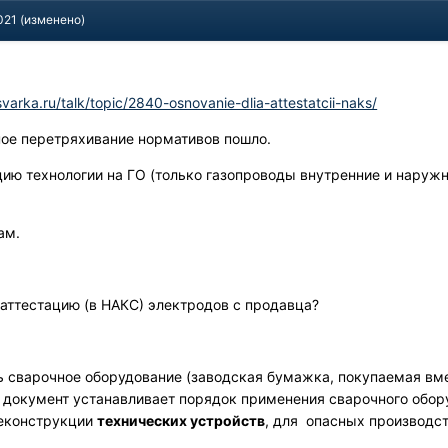
021
(изменено)
varka.ru/talk/topic/2840-osnovanie-dlia-attestatcii-naks/
ное перетряхивание нормативов пошло.
цию технологии на ГО (только газопроводы внутренние и наружн
кам.
аттестацию (в НАКС) электродов с продавца?
ь сварочное оборудование (заводская бумажка, покупаемая вме
 документ устанавливает порядок применения сварочного обору
реконструкции
технических устройств
, для опасных производст