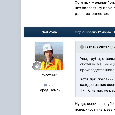
Хотя при желании "от
них экспертизу пром б
распространяется.
dedVova
Опубликовано
12 марта, 2
В 12.03.2021 в 05
Увы, трубы, отвод
системы машин и (
производственного
Участник
Хотя при желании 
каждое из них эксп
239
Город:
Томск
ТР ТС на них не ра
Ну да, конечно: трубо
поверхности