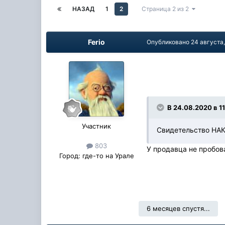
НАЗАД
1
2
Страница 2 из 2
Ferio
Опубликовано
24 августа
В 24.08.2020 в 11
Участник
Свидетельство НАК
803
У продавца не пробо
Город:
где-то на Урале
6 месяцев спустя...