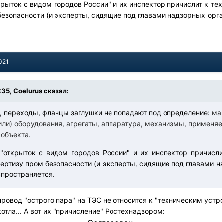
крыток с видом городов России" и их инспектор причислит к т
езопасности (и эксперты, сидящие под главами надзорных орган
021
:35, Coelurus сказал:
ы, переходы, фланцы заглушки не попадают под определение:
ма
или) оборудования, агрегаты, аппаратура, механизмы, применя
 объекта.
"открыток с видом городов России" и их инспектор причисл
ертизу пром безопасности (и эксперты, сидящие под главами на
спространяется.
провод "острого пара" на ТЭС не относится к "техническим устр
 нагрева котла... А вот их "прич