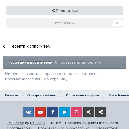
Поделиться
Подписчики
0
Перейти к списку тем
Последние посетители
0 пользователей онлайн
Ни одного зарегистрированного пользователя не
просматривает данную страницу
Главная
О сварке в общем
Остальные вопросы
Всё о балло
Vkontakte
YouTube
Facebook
Twitter
Instagram
Livejournal
Odnoklassniki
IPS Theme
by
IPSFocus
Язык
Политика конфиденциальности
Обратная связь
Промышленное оборудование
Путешествуй!