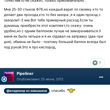
Точно никто не скажет, только приблизительно .
Мне 25-30 стыков Ф76,но каждый варит по своему кто то
делает два прохода,кто то без зазора ,я в один проход с
зазором1-3 мм.Вот тебе примерный расход.Если ты
думаешь приобрести этот комплект,то скажу: очень
удобно,но с одним баллоном лучше не заморачиваться.У
меня их было четыре и я их отдавал на заправку (два-три
дня), обмена не было - поэтому большой баллон всегда был
под рукой.Это я про кислород,
1
Pipeliner
Опубликовано
25 июня, 2012
, спасибо
@владимир из камышина