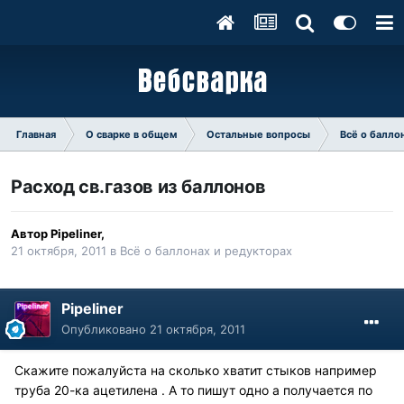
Главная
О сварке в общем
Остальные вопросы
Всё о балло
Расход св.газов из баллонов
Автор
Pipeliner
,
21 октября, 2011
в
Всё о баллонах и редукторах
Pipeliner
Опубликовано
21 октября, 2011
Скажите пожалуйста на сколько хватит стыков например
труба 20-ка ацетилена . А то пишут одно а получается по