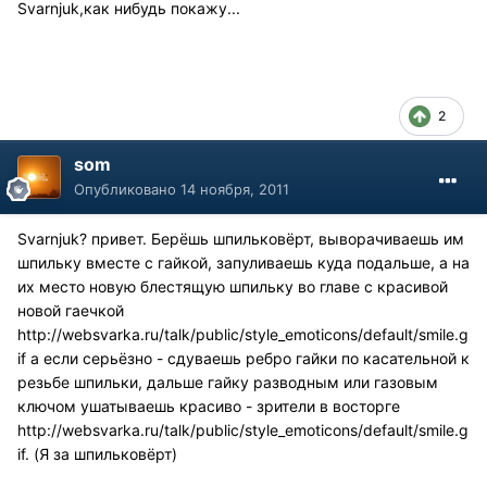
Svarnjuk,как нибудь покажу...
2
som
Опубликовано
14 ноября, 2011
Svarnjuk? привет. Берёшь шпильковёрт, выворачиваешь им
шпильку вместе с гайкой, запуливаешь куда подальше, а на
их место новую блестящую шпильку во главе с красивой
новой гаечкой
http://websvarka.ru/talk/public/style_emoticons/default/smile.g
if
а если серьёзно - сдуваешь ребро гайки по касательной к
резьбе шпильки, дальше гайку разводным или газовым
ключом ушатываешь красиво - зрители в восторге
http://websvarka.ru/talk/public/style_emoticons/default/smile.g
if
. (Я за шпильковёрт)