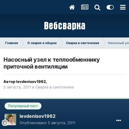
Главная
О сварке в общем
Сварка в сантехнике
Насосный уз
Насосный узел к теплообменнику
приточной вентиляции
Автор
levdenisov1962
,
5 августа, 2011
в
Сварка в сантехнике
Популярный пост
levdenisov1962
Опубликовано
5 августа, 2011