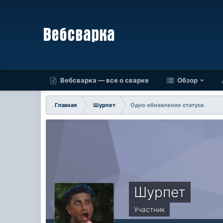
Вебсварка — все о сварке
Обзор
Главная
Шурпет
Одно обновление статуса
Шурпет
Участник