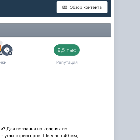
Обзор контента
й
9,5 тыс
чки
Репутация
и? Для ползанья на коленях по
 - углы стрингеров. Швеллер 40 мм,