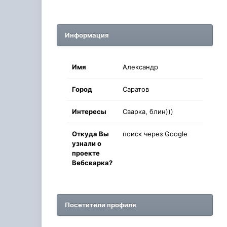
Информация
Имя
Александр
Город
Саратов
Интересы
Сварка, блин)))
Oткyдa Вы
поиск через Google
узнaли o
проекте
Вебсварка?
Посетители профиля