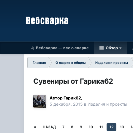
Вебсварка — все о сварке
Обзор
Главная
О сварке в общем
Изделия и проекты
Сувениры от Гарика62
Автор
Гарик62
,
5 декабря, 2015
в
Изделия и проекты
НАЗАД
7
8
9
10
11
12
13
1