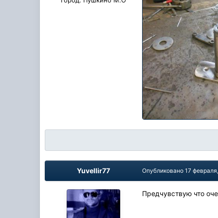
Yuvellir77
Опубликовано
17 февраля
Предчувствую что оч