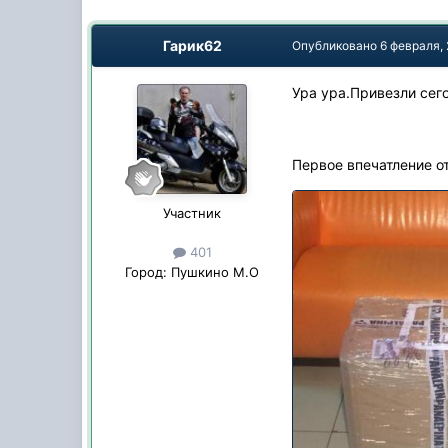
Гарик62
Опубликовано
6 февраля,
Ура ура.Привезли сего
Первое впечатление от
Участник
401
Город:
Пушкино М.О