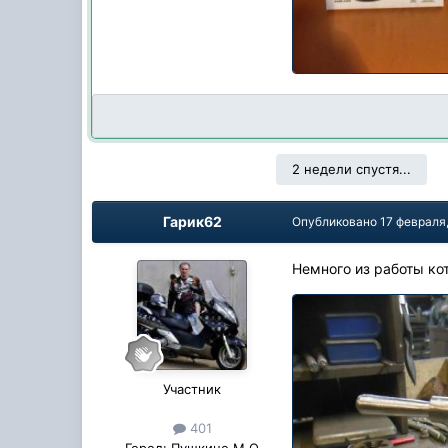
2 недели спустя...
Гарик62
Опубликовано
17 февраля
Немного из работы ко
Участник
401
Город:
Пушкино М.О