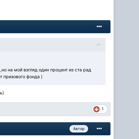
,но на мой взгляд один процент из ста рад
т призового фонда )
ь)
1
Автор