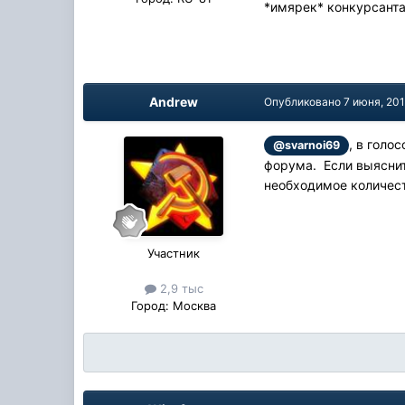
*имярек* конкурсант
Andrew
Опубликовано
7 июня, 20
, в голо
@svarnoi69
форума. Если выяснитс
необходимое количест
Участник
2,9 тыс
Город:
Москва