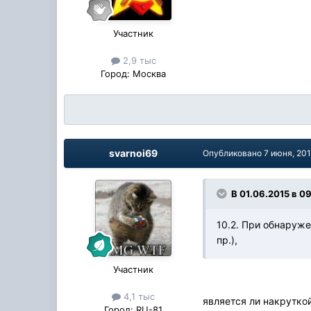
Участник
2,9 тыс
Город:
Москва
svarnoi69
Опубликовано
7 июня, 20
В 01.06.2015 в 0
10.2. При обнаруж
пр.),
Участник
4,1 тыс
является ли накрутко
Город:
RU-81