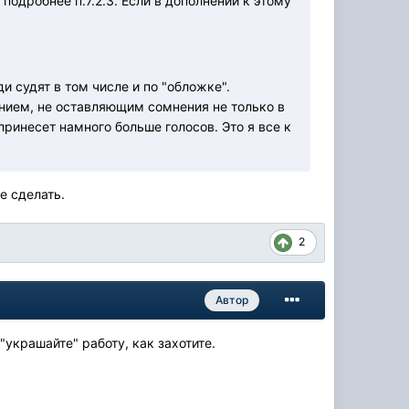
одробнее п.7.2.3. Если в дополнении к этому
и судят в том числе и по "обложке".
нием, не оставляющим сомнения не только в
принесет намного больше голосов. Это я все к
ое сделать.
2
Автор
украшайте" работу, как захотите.