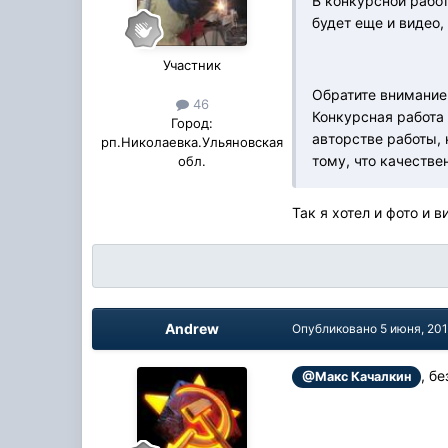
В конкурсной работ
будет еще и видео,
Участник
Обратите внимание,
46
Конкурсная работа
Город:
авторстве работы, 
рп.Николаевка.Ульяновская
тому, что качестве
обл.
Так я хотел и фото и 
Andrew
Опубликовано
5 июня, 20
, б
@Макс Качалкин