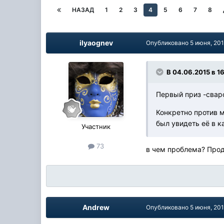
НАЗАД
1
2
3
4
5
6
7
8
ilyaognev
Опубликовано
5 июня, 20
В 04.06.2015 в 1
Первый приз -сваро
Конкретно против м
был увидеть её в к
Участник
73
в чем проблема? Прод
Andrew
Опубликовано
5 июня, 20