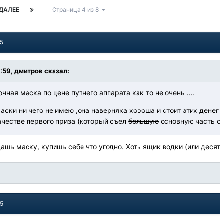
ДАЛЕЕ
Страница 4 из 8
15
6:59, дмитров сказал:
чная маска по цене путнего аппарата как то не очень ....
аски ни чего не имею ,она наверняка хороша и стоит этих денег 
ачестве первого приза (который съел
большую
основную часть о
ашь маску, купишь себе что угодно. Хоть ящик водки (или десят
15