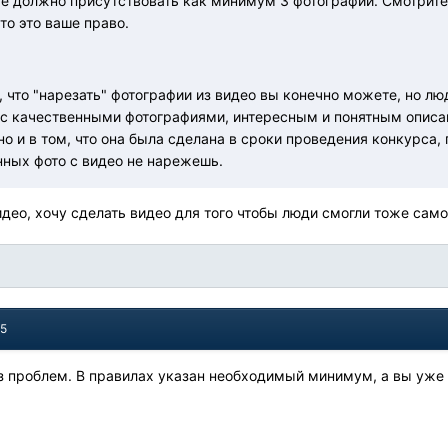
е должно присутствовать как минимум 3 фотографии. Смотрите п
 то это ваше право.
 что "нарезать" фотографии из видео вы конечно можете, но люд
 с качественными фотографиями, интересным и понятным описа
но и в том, что она была сделана в сроки проведения конкурса, 
нных фото с видео не нарежешь.
видео, хочу сделать видео для того чтобы люди смогли тоже сам
15
ез проблем. В правилах указан необходимый минимум, а вы уже "