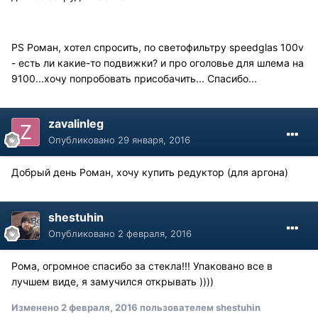
PS Роман, хотел спросить, по светофильтру speedglas 100v
- есть ли какие-то подвижки? и про оголовье для шлема на
9100...хочу попробовать присобачить... Спасибо...
zavalinleg
Опубликовано
29 января, 2016
Добрый день Роман, хочу купить редуктор (для аргона)
shestuhin
Опубликовано
2 февраля, 2016
Рома, огромное спасибо за стекла!!! Упаковано все в
лучшем виде, я замучился открывать ))))
Изменено
2 февраля, 2016
пользователем shestuhin