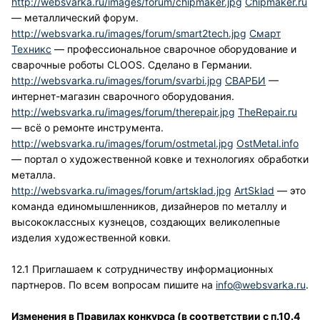
http://websvarka.ru/images/forum/chipmaker.jpg
Chipmaker.ru
— металлический форум.
http://websvarka.ru/images/forum/smart2tech.jpg
Смарт
Техникс
— профессиональное сварочное оборудование и
сварочные роботы CLOOS. Сделано в Германии.
http://websvarka.ru/images/forum/svarbi.jpg
СВАРБИ
—
интернет-магазин сварочного оборудования.
http://websvarka.ru/images/forum/therepair.jpg
TheRepair.ru
— всё о ремонте инструмента.
http://websvarka.ru/images/forum/ostmetal.jpg
OstMetal.info
— портал о художественной ковке и технологиях обработки
металла.
http://websvarka.ru/images/forum/artsklad.jpg
ArtSklad
— это
команда единомышленников, дизайнеров по металлу и
высококлассных кузнецов, создающих великолепные
изделия художественной ковки.
12.1 Приглашаем к сотрудничеству информационных
партнеров. По всем вопросам пишите на
info@websvarka.ru
.
Изменения в Правилах конкурса (в соответствии с п.10.4