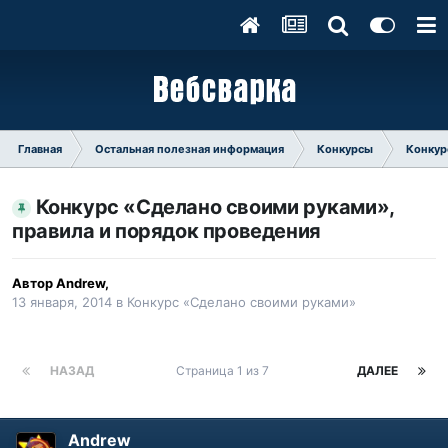
Главная
Остальная полезная информация
Конкурсы
Конкур
Конкурс «Сделано своими руками»,
правила и порядок проведения
Автор
Andrew
,
13 января, 2014
в
Конкурс «Сделано своими руками»
НАЗАД
Страница 1 из 7
ДАЛЕЕ
Andrew