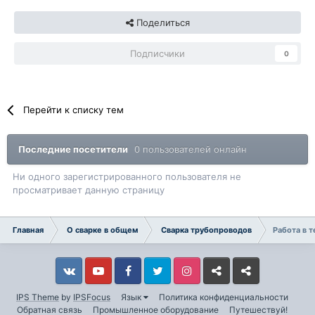
Поделиться
Подписчики
0
Перейти к списку тем
Последние посетители
0 пользователей онлайн
Ни одного зарегистрированного пользователя не
просматривает данную страницу
Главная
О сварке в общем
Сварка трубопроводов
Работа в 
Vkontakte
YouTube
Facebook
Twitter
Instagram
Livejournal
Odnoklassniki
IPS Theme
by
IPSFocus
Язык
Политика конфиденциальности
Обратная связь
Промышленное оборудование
Путешествуй!