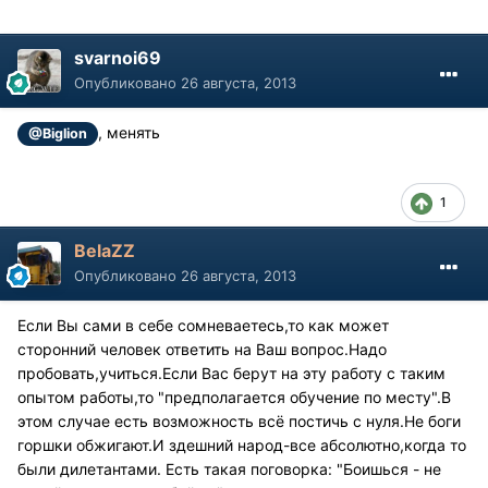
svarnoi69
Опубликовано
26 августа, 2013
, менять
@Biglion
1
BelaZZ
Опубликовано
26 августа, 2013
Если Вы сами в себе сомневаетесь,то как может
сторонний человек ответить на Ваш вопрос.Надо
пробовать,учиться.Если Вас берут на эту работу с таким
опытом работы,то "предполагается обучение по месту".В
этом случае есть возможность всё постичь с нуля.Не боги
горшки обжигают.И здешний народ-все абсолютно,когда то
были дилетантами. Есть такая поговорка: "Боишься - не