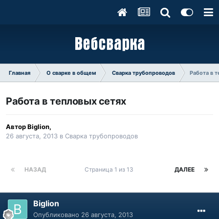
Главная
О сварке в общем
Сварка трубопроводов
Работа в 
Работа в тепловых сетях
Автор
Biglion
,
26 августа, 2013
в
Сварка трубопроводов
НАЗАД
Страница 1 из 13
ДАЛЕЕ
Biglion
Опубликовано
26 августа, 2013