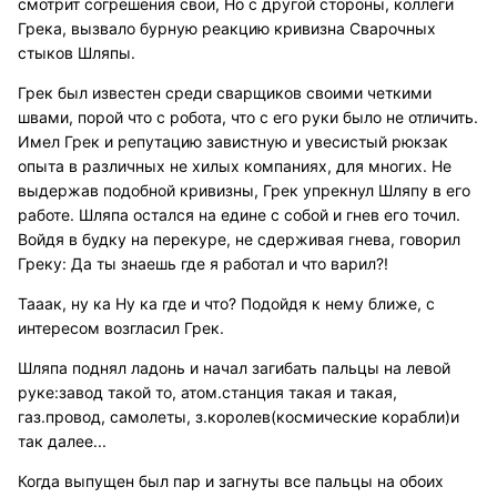
смотрит согрешения свои, Но с другой стороны, коллеги
Грека, вызвало бурную реакцию кривизна Сварочных
стыков Шляпы.
Грек был известен среди сварщиков своими четкими
швами, порой что с робота, что с его руки было не отличить.
Имел Грек и репутацию завистную и увесистый рюкзак
опыта в различных не хилых компаниях, для многих. Не
выдержав подобной кривизны, Грек упрекнул Шляпу в его
работе. Шляпа остался на едине с собой и гнев его точил.
Войдя в будку на перекуре, не сдерживая гнева, говорил
Греку: Да ты знаешь где я работал и что варил?!
Тааак, ну ка Ну ка где и что? Подойдя к нему ближе, с
интересом возгласил Грек.
Шляпа поднял ладонь и начал загибать пальцы на левой
руке:завод такой то, атом.станция такая и такая,
газ.провод, самолеты, з.королев(космические корабли)и
так далее...
Когда выпущен был пар и загнуты все пальцы на обоих