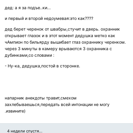
дед: а я за подъе..ки...
и первый и второй недоумевая:это как????
дед берет черенок от швабры,стучит в дверь. охранник
открывает глазок и в этот момент дедушка метко как
чАмпион по бильярду вышибает глаз охраннику черенком.
через 3 минуты в камеру врываются 3 охранника с
дубинками,со словами :
- Ну-ка, дедушка,постой в сторонке.
напарник анекдоты травит,смехом
захлебываешься,передать всей интонации не могу
.извините)
4 недели спустя...