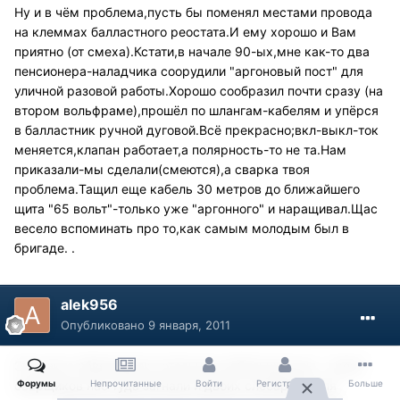
Ну и в чём проблема,пусть бы поменял местами провода
на клеммах балластного реостата.И ему хорошо и Вам
приятно (от смеха).Кстати,в начале 90-ых,мне как-то два
пенсионера-наладчика соорудили "аргоновый пост" для
уличной разовой работы.Хорошо сообразил почти сразу (на
втором вольфраме),прошёл по шлангам-кабелям и упёрся
в балластник ручной дуговой.Всё прекрасно;вкл-выкл-ток
меняется,клапан работает,а полярность-то не та.Нам
приказали-мы сделали(смеются),а сварка твоя
проблема.Тащил еще кабель 30 метров до ближайшего
щита "65 вольт"-только уже "аргонного" и наращивал.Щас
весело вспоминать про то,как самым молодым был в
бригаде. .
alek956
Опубликовано
9 января, 2011
Это както обвязывали котельную небольшую мы - троих
сварщиков нас туда загнали и двоих слесарей ( для
Форумы
Непрочитанные
Войти
Регистрация
Больше