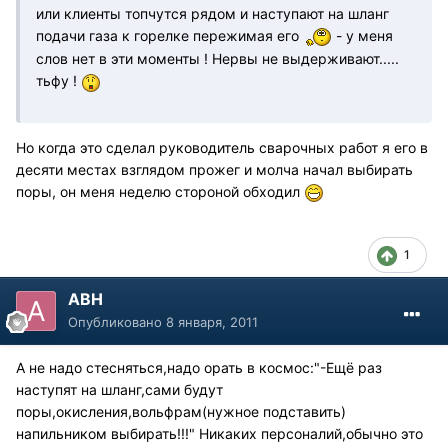
или клиенты топчутся рядом и наступают на шланг
подачи газа к горелке пережимая его
- у меня
слов нет в эти моменты ! Нервы не выдерживают.....
тьфу !
Но когда это сделал руководитель сварочных работ я его в
десяти местах взглядом прожег и молча начал выбирать
поры, он меня неделю стороной обходил
1
АВН
Опубликовано
8 января, 2011
А не надо стесняться,надо орать в космос:"-Ещё раз
наступят на шланг,сами будут
поры,окисления,вольфрам(нужное подставить)
напильником выбирать!!!" Никаких персоналий,обычно это