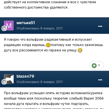
действует на коллективное сознание и все с чувством
собственного достоинства удаляются.
митька51
Опубликовано
8 января, 2011
Я говорю что вольфрам радиоактивный и испускает
радиацию когда варишь,
поэтому как только зажигаешь
дугу все рассеиваются из гаража на улицу.
1
blazen79
Опубликовано
8 января, 2011
Про вольфрам услышал опять историю вспомнил(курилка
вообще тема моя поскольку теоретик слабый) Варил 306й
начала дуга прыгать и вольфрам чуток подгорать,
отправляю мастера к наладчикам пусть диоды звякнут, он