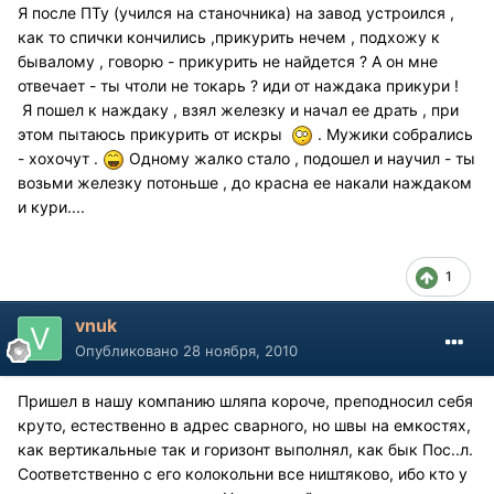
Я после ПТу (учился на станочника) на завод устроился ,
как то спички кончились ,прикурить нечем , подхожу к
бывалому , говорю - прикурить не найдется ? А он мне
отвечает - ты чтоли не токарь ? иди от наждака прикури !
Я пошел к наждаку , взял железку и начал ее драть , при
этом пытаюсь прикурить от искры
. Мужики собрались
- хохочут .
Одному жалко стало , подошел и научил - ты
возьми железку потоньше , до красна ее накали наждаком
и кури....
1
vnuk
Опубликовано
28 ноября, 2010
Пришел в нашу компанию шляпа короче, преподносил себя
круто, естественно в адрес сварного, но швы на емкостях,
как вертикальные так и горизонт выполнял, как бык Пос..л.
Соответственно с его колокольни все ништяково, ибо кто у