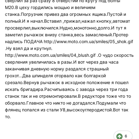
сверлил за раз сразу 8 отверстий по кругу под болты
М20.В цеху гордились мощью и величием
станка.Погрузчик привез два огромных ящика.Пустой и
полный.И я начал.Вставил ,прижал,нажал кнопку,автомат
просверлил,выключился.Нудно,монотонно,долго.И тут я
заметил рычажок внизу станка,весь замасленый.Протер
надпись ПОДАЧА
http://www.moto.com.ua/smiles/05_shok.gif
.Ну взял да и крутнул.
http://www.moto.com.ua/smiles/04_blush.gif
.О чудо скорость
сверления увеличилась в разы.И вот через два часа
заканчивая дневную норму раздался страшный
грохот...Два шпинделя оторвало как болгаркой
срезало.Вернув рычажок в исходное положение я пошел
искать бригадира.Расчитываясь с завода через три года
станок так и не отремонтировали.В редукторе тоже что то
оборвало.Главное что никто не догадался.Подумали что
флянец попался из стали У8,высокоуглеродистой.Вот так
то.
6