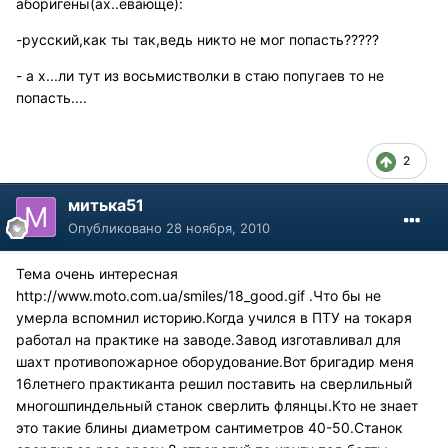
аборигены(ах..евающе):
-русский,как ты так,ведь никто не мог попасть?????
- а х...ли тут из восьмистволки в стаю попугаев то не
попасть....
2
митька51
Опубликовано
28 ноября, 2010
Тема очень интересная
http://www.moto.com.ua/smiles/18_good.gif
.Что бы не
умерла вспомнил историю.Когда учился в ПТУ на токаря
работал на практике на заводе.Завод изготавливал для
шахт противопожарное оборудование.Вот бригадир меня
16летнего практиканта решил поставить на сверлильный
многошпиндельный станок сверлить флянцы.Кто не знает
это такие блины диаметром сантиметров 40-50.Станок