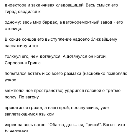
директора и заканчивая кладовщицей. Весь смысл его
тирад сводился к
одному: весь мир бардак, а вагоноремонтный завод - его
столица.
В конце концов его выступление надоело ближайшему
пассажиру и тот
толкнул его, чем дотянулся. А дотянулся он ногой.
Спросонья Гриша
попытался встать и со всего размаха (насколько позволяло
узкое
межполочное пространство) ударился головой о третью
полку. По вагону
прокатился грохот, а наш герой, проснувшись, уже
заплетающимся языком
изрек на весь вагон: "Оба-на, доп... ся, Гриша!". Вагон тихо
(у человека