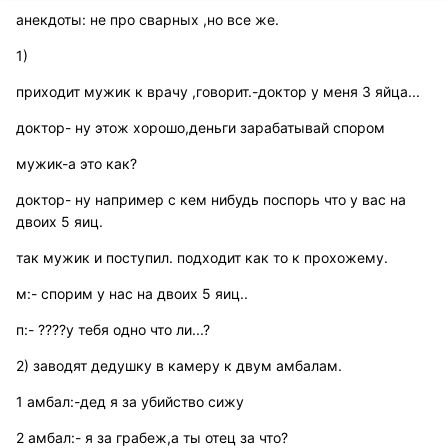
анекдоты: не про сварных ,но все же.
1)
приходит мужик к врачу ,говорит.-доктор у меня 3 яйца...
доктор- ну этож хорошо,деньги зарабатывай спором
мужик-а это как?
доктор- ну например с кем нибудь поспорь что у вас на
двоих 5 яиц.
так мужик и поступил. подходит как то к прохожему.
м:- спорим у нас на двоих 5 яиц..
п:- ????у тебя одно что ли...?
2) заводят дедушку в камеру к двум амбалам.
1 амбал:-дед я за убийство сижу
2 амбал:- я за грабеж,а ты отец за что?