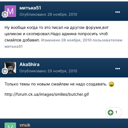
митька51
Опубликовано
28 ноября, 2010
Ну вообще когда то это писал на другом форуме,вот
целиком и скопировал.Надо админа попросить чтоб
смайлов добавил.
Изменено
28 ноября, 2010
пользователем
митька51
AkaShira
Опубликовано
29 ноября, 2010
Только темы по новым смайлам не надо создавать.
http://forum.ck.ua/images/smilies/butcher.gif
1
vnuk