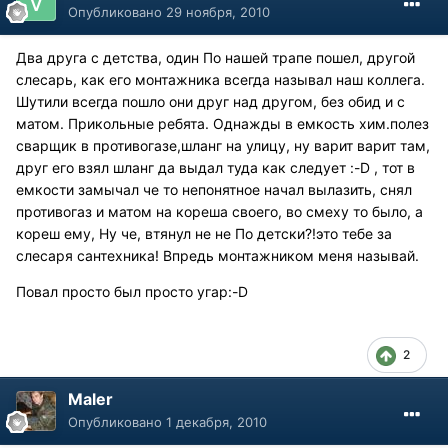
Опубликовано
29 ноября, 2010
Два друга с детства, один По нашей трапе пошел, другой
слесарь, как его монтажника всегда называл наш коллега.
Шутили всегда пошло они друг над другом, без обид и с
матом. Прикольные ребята. Однажды в емкость хим.полез
сварщик в противогазе,шланг на улицу, ну варит варит там,
друг его взял шланг да выдал туда как следует :-D , тот в
емкости замычал че то непонятное начал вылазить, снял
противогаз и матом на кореша своего, во смеху то было, а
кореш ему, Ну че, втянул не не По детски?!это тебе за
слесаря сантехника! Впредь монтажником меня называй.
Повал просто был просто угар:-D
2
Maler
Опубликовано
1 декабря, 2010