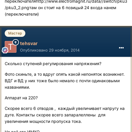
переключателя
http://www.electromagnit.ru/data//switch/pku3
/pku3_2.png
там он стоит на 6 позицый 24 входа нанем
(переключатели)
Мастер
tehsvar
Опубликовано
29 ноября, 2014
Сколько ступеней регулирования напряжения?
Фото скиньте, а то вдруг опять какой непоняток возникнет.
ВДГ и ВД у них тоже было немало с почти одинаковыми
названиями.
Аппарат на 220?
Скорее всего 6 отводов , каждый увеличивает напругу на
дуге. Контакты скорее всего запаралеллены для
увеличения мощности пропуска тока.
Но всё это ИМХО.