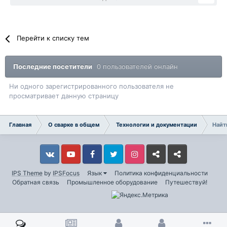
Перейти к списку тем
Последние посетители
0 пользователей онлайн
Ни одного зарегистрированного пользователя не
просматривает данную страницу
Главная
О сварке в общем
Технологии и документации
Найт
Vkontakte
YouTube
Facebook
Twitter
Instagram
Livejournal
Odnoklassniki
IPS Theme
by
IPSFocus
Язык
Политика конфиденциальности
Обратная связь
Промышленное оборудование
Путешествуй!