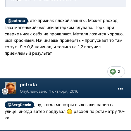
, это признак плохой защиты. Может расход
@petrota
газа маленький был или ветерком сдувало. Поры при
сварке никак себя не проявляют. Металл ложится хорошо,
шов красивый. Начинаешь проверять - пропускает то там
то тут. Я с 0,8 начинал, и только на 1,2 получил
приемлемый результат.
2
petrota
Опубликовано
4 октября, 2016
, ну, когда монстры вылезали, варил на
@SergDemin
улице, иногда ветер поддувал
расход по ротаметру 10-
ка