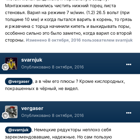
Монтажники ленились чистить нижний торец листа
стеновья. Варил на режиме 7 м/мин. (1.2) 26.5 вольт (при
толщине 10 мм) и когда пытался варить в корень, то грязь
и ржавчина с торца начинили кипеть и выкидывать поры,
особенно сильно это было заметно, когда варил со второй
стороны.
Изменено
8 октября, 2016
пользователем svarnjuk
svarnjuk
Опубликовано
8 октября, 2016
, а в чём его плюсы ? Кроме кислородных,
@vergaser
покрашенных в чёрный, не видел.
vergaser
Опубликовано
8 октября, 2016
, Немецкие редукторы неплохо себя
@svarnjuk
зарекомендовавшие, надежные. Но сам пользую