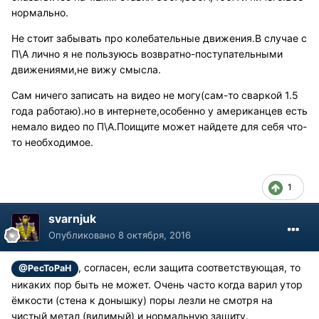
нормально.
Не стоит забывать про колебательные движения.В случае с
П\А лично я не пользуюсь возвратно-поступательными
движениями,не вижу смысла.
Сам ничего записать на видео не могу(сам-то сваркой 1.5
года работаю).но в интернете,особенно у американцев есть
немало видео по П\А.Поищите может найдете для себя что-
то необходимое.
1
svarnjuk
Опубликовано
8 октября, 2016
, согласен, если защита соответствующая, то
@PecToPaH
никаких пор быть не может. Очень часто когда варил утор
ёмкости (стена к донышку) поры лезли не смотря на
чистый метал (видимый) и нормальную защиту.