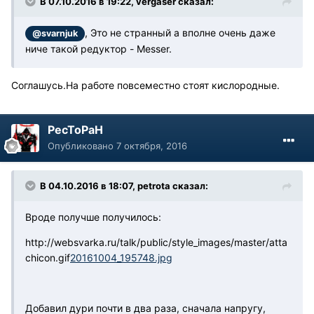
В 07.10.2016 в 19:22, vergaser сказал:
, Это не странный а вполне очень даже
@svarnjuk
ниче такой редуктор - Messer.
Соглашусь.На работе повсеместно стоят кислородные.
PecToPaH
Опубликовано
7 октября, 2016
В 04.10.2016 в 18:07, petrota сказал:
Вроде получше получилось:
http://websvarka.ru/talk/public/style_images/master/atta
chicon.gif
20161004_195748.jpg
Добавил дури почти в два раза, сначала напругу,