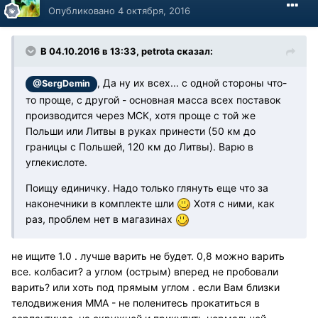
Опубликовано
4 октября, 2016
В 04.10.2016 в 13:33, petrota сказал:
, Да ну их всех... с одной стороны что-
@SergDemin
то проще, с другой - основная масса всех поставок
производится через МСК, хотя проще с той же
Польши или Литвы в руках принести (50 км до
границы с Польшей, 120 км до Литвы). Варю в
углекислоте.
Поищу единичку. Надо только глянуть еще что за
наконечники в комплекте шли
Хотя с ними, как
раз, проблем нет в магазинах
не ищите 1.0 . лучше варить не будет. 0,8 можно варить
все. колбасит? а углом (острым) вперед не пробовали
варить? или хоть под прямым углом . если Вам близки
телодвижения ММА - не поленитесь прокатиться в