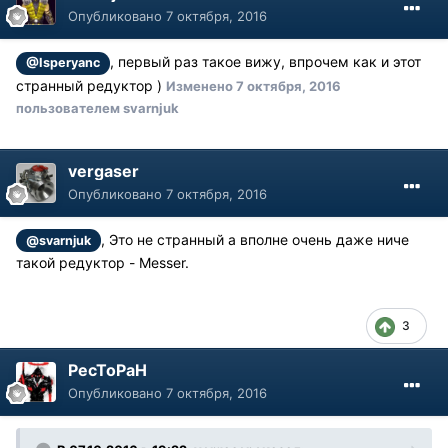
Опубликовано
7 октября, 2016
, первый раз такое вижу, впрочем как и этот
@Isperyanc
странный редуктор )
Изменено
7 октября, 2016
пользователем svarnjuk
vergaser
Опубликовано
7 октября, 2016
, Это не странный а вполне очень даже ниче
@svarnjuk
такой редуктор - Messer.
3
PecToPaH
Опубликовано
7 октября, 2016