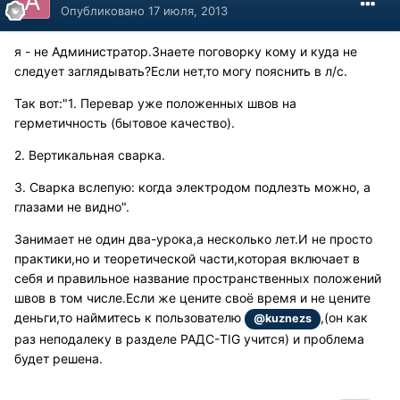
Опубликовано
17 июля, 2013
я - не Администратор.Знаете поговорку кому и куда не
следует заглядывать?Если нет,то могу пояснить в л/с.
Так вот:"1. Перевар уже положенных швов на
герметичность (бытовое качество).
2. Вертикальная сварка.
3. Сварка вслепую: когда электродом подлезть можно, а
глазами не видно".
Занимает не один два-урока,а несколько лет.И не просто
практики,но и теоретической части,которая включает в
себя и правильное название пространственных положений
швов в том числе.Если же цените своё время и не цените
деньги,то наймитесь к пользователю
,(он как
@kuznezs
раз неподалеку в разделе РАДС-TIG учится) и проблема
будет решена.