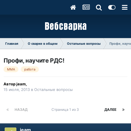
Главная
О сварке в общем
Остальные вопросы
Профи, науч
Профи, научите РДС!
MMA
работа
Автор
jeam
,
15 июля, 2013
в
Остальные вопросы
НАЗАД
Страница 1 из 3
ДАЛЕЕ
jeam