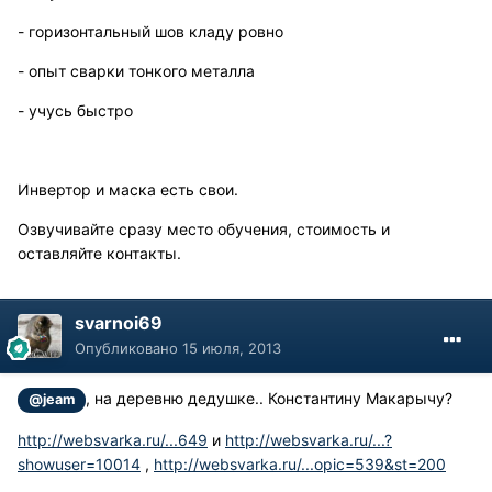
- горизонтальный шов кладу ровно
- опыт сварки тонкого металла
- учусь быстро
Инвертор и маска есть свои.
Озвучивайте сразу место обучения, стоимость и
оставляйте контакты.
svarnoi69
Опубликовано
15 июля, 2013
, на деревню дедушке.. Константину Макарычу?
@jeam
http://websvarka.ru/...649
и
http://websvarka.ru/...?
showuser=10014
,
http://websvarka.ru/...opic=539&st=200