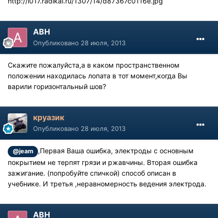
http://i017.radikal.ru/1307/14/d87367c0116e.jpg
АВН
Опубликовано
28 июля, 2013
Скажите пожалуйста,а в каком пространственном
положении находилась лопата в тот момент,когда Вы
варили горизонтальный шов?
круазик
Опубликовано
28 июля, 2013
,Первая Ваша ошибка, электроды с основным
@jeam
покрытием не терпят грязи и ржавчины. Вторая ошибка
зажигание. (попробуйте спичкой) способ описан в
учебнике. И третья ,неравномерность ведения электрода.
АВН