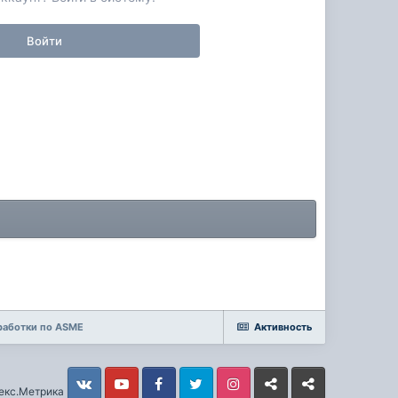
Войти
работки по ASME
Активность