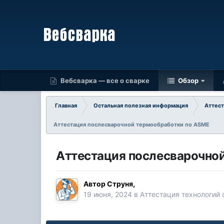
Вебсварка — все о сварке
Обзор
Главная
Остальная полезная информация
Аттест
Аттестация послесварочной термообработки по ASME
Аттестация послесварочно
Автор
Струня
,
19 июня, 2024
в
Аттестация технологий