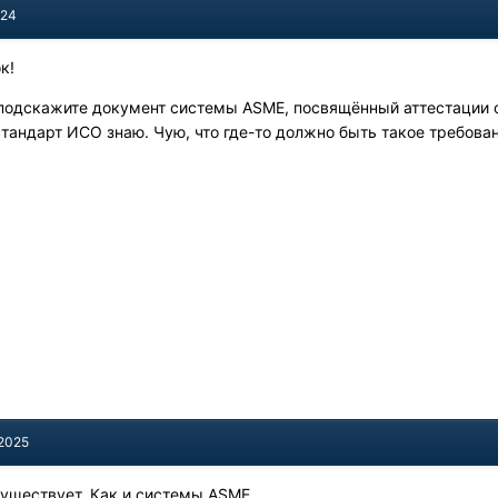
024
к!
, подскажите документ системы ASME, посвящённый аттестации
тандарт ИСО знаю. Чую, что где-то должно быть такое требовани
 2025
существует. Как и системы ASME.