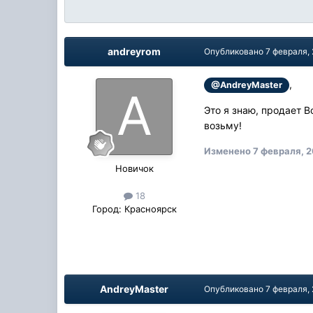
andreyrom
Опубликовано
7 февраля,
,
@AndreyMaster
Это я знаю, продает В
возьму!
Изменено
7 февраля, 2
Новичок
18
Город:
Красноярск
AndreyMaster
Опубликовано
7 февраля,