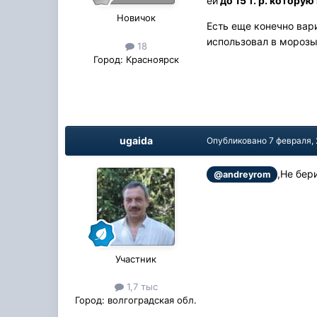
ей
до 15 т. р. котор
Новичок
Есть еще конечно вари
использовал в морозы
18
Город:
Красноярск
ugaida
Опубликовано
7 февраля,
,Не бер
@andreyrom
Участник
1,7 тыс
Город:
волгоградская обл.