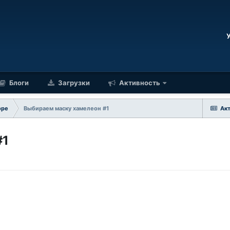
Блоги
Загрузки
Активность
оре
Выбираем маску хамелеон #1
Ак
#1