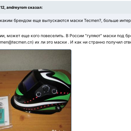
:12, andreyrom сказал:
д каким брендом еще выпускаются маски Tecmen?, больше интер
и, может еще кого повеселить. В России "гуляют" маски под бр
en@tecmen.cn) их ли это маски . И как ни странно получил отв