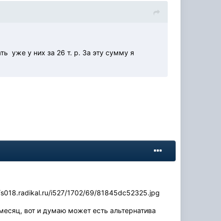
ть уже у них за 26 т. р. За эту сумму я
//s018.radikal.ru/i527/1702/69/81845dc52325.jpg
 месяц, вот и думаю может есть альтернатива