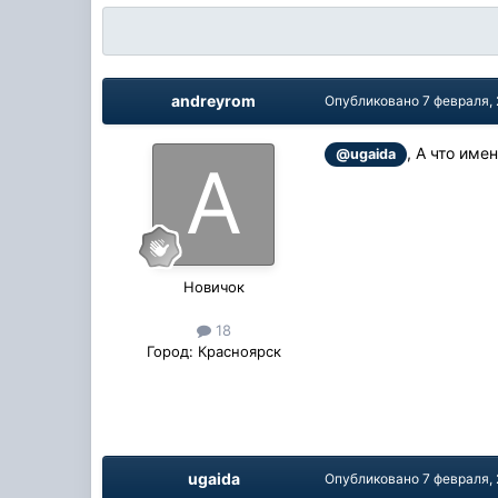
andreyrom
Опубликовано
7 февраля,
, А что име
@ugaida
Новичок
18
Город:
Красноярск
ugaida
Опубликовано
7 февраля,