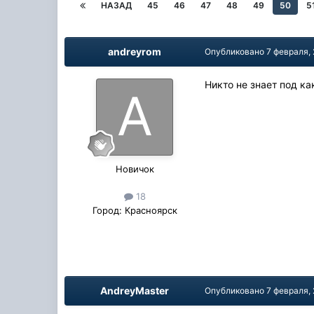
НАЗАД
45
46
47
48
49
50
5
andreyrom
Опубликовано
7 февраля,
Никто не знает под к
Новичок
18
Город:
Красноярск
AndreyMaster
Опубликовано
7 февраля,