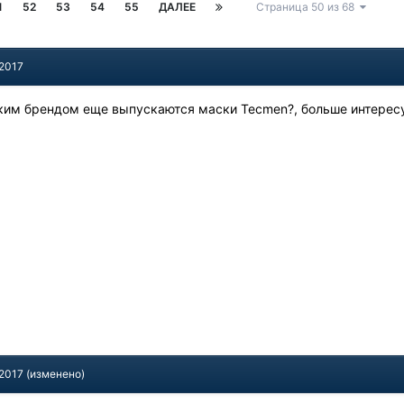
1
52
53
54
55
ДАЛЕЕ
Страница 50 из 68
 2017
аким брендом еще выпускаются маски Tecmen?, больше интересу
 2017
(изменено)