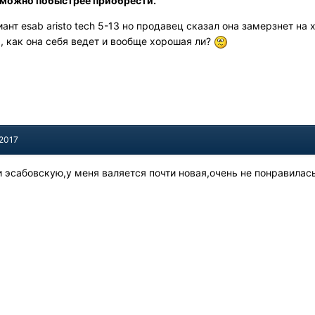
ую можно побыстрее приобрести.
ант esab aristo tech 5-13 но продавец сказал она замерзнет на
, как она себя ведет и вообще хорошая ли?
 2017
и эсабовскую,у меня валяется почти новая,очень не понравилас