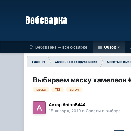
Вебсварка — все о сварке
Обзор
Главная
Сварочное оборудование
Советы в выб
Выбираем маску хамелеон 
маска
TIG
аргон
Автор
Anton5444
,
15 января, 2010
в
Советы в выборе