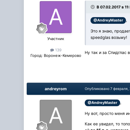
В 07.02.2017 в 11
,
@AndreyMaster
Это я знаю, продает
speedglas возьму!
Участник
139
Ну так и за Спидглас в
Город:
Воронеж-Кемерово
andreyrom
Опубликовано
7 февраля,
,
@AndreyMaster
Ну вот, просто меня 
Как ее увидел, то топ