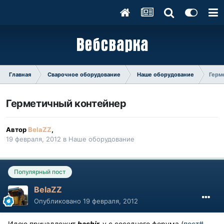
Главная
Сварочное оборудование
Наше оборудование
Герм
Герметичный контейнер
Автор
BelaZZ
,
19 февраля, 2012
в
Наше оборудование
Популярный пост
BelaZZ
Опубликовано
19 февраля, 2012
Идею принадлежит
bashir
_у с соседнего форума (
пост#