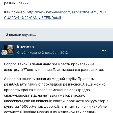
размышлений.
Как пример:
http://www.netwelder.com/servlet/the-475/ROD-
GUARD-14%22-CANNISTER/Detail
3 недели спустя...
kuznezs
Опубликовано
2 декабря, 2012
Вопрос такой!В пенал надо же класть прокаленные
электроды?Тоесть горячие.Пластмасса же расплавится.
А если изготовить пенал из медной трубы.Припоять
резьбу.Взять гайку с прокладкой резиновой.А ещё можно
припоять краник и после помещения электродов
свакуумировать.Если нет вакууматора можно
насосиком,как на пищевых контейнерах.Хотя вакууматор я
купил за 1500р.Не так дорого.Влаги там точно ни какой не
останется.Вообще можно и из железной так сделать.