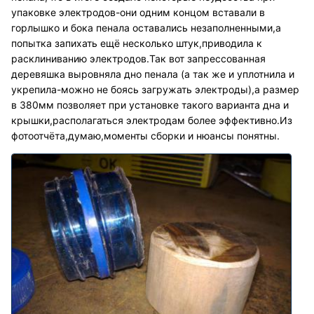
упаковке электродов-они одним концом вставали в
горлышко и бока пенала оставались незаполненными,а
попытка запихать ещё несколько штук,приводила к
расклиниванию электродов.Так вот запрессованная
деревяшка выровняла дно пенала (а так же и уплотнила и
укрепила-можно не боясь загружать электроды),а размер
в 380мм позволяет при установке такого варианта дна и
крышки,располагаться электродам более эффективно.Из
фотоотчёта,думаю,моменты сборки и нюансы понятны.