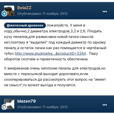
BelaZZ
Опубликовано
11 ноября, 2012
,пожалуйста. У меня в
@железный дровосек
ходу,обычно,2 диаметра электродов,3,2 и 2,6. Плодить
кучу пеналов,для развесовки новой пачки смысла
нет,поэтому я "выделил" под каждый диаметр по одному
пеналу,а остаток пачки как раз помещается в чертёжный
тубус.
http://www.studmarke...&productID=3344
. Пару
оборотов скотчем и герметичность обеспечена.
У американов очень неплохие пеналы для электродов,но
вместе с пересылкой выходит дороговато,если
скооперироваться да рассмотреть этот вопрос на "имеет
ли смысл",то может выгода и получится.
blazen79
Опубликовано
11 ноября, 2012