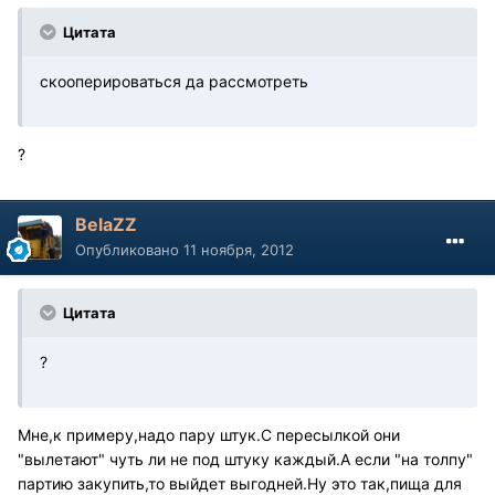
Цитата
скооперироваться да рассмотреть
?
BelaZZ
Опубликовано
11 ноября, 2012
Цитата
?
Мне,к примеру,надо пару штук.С пересылкой они
"вылетают" чуть ли не под штуку каждый.А если "на толпу"
партию закупить,то выйдет выгодней.Ну это так,пища для