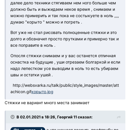
далее дело техники стягиваем нем ного больше чем
должно быть и выжидаем некое время , снимаем и
можно примерить и так пока не состыкуете в ноль ,,,,
думаю "корыто " можно и погреть .
Вот уже не стал рисовать полноценные стяжки и это
долго и обозначил просто прутками и примерно так и
все поправите в ноль .
Опосля стяжки снимаем и у вас останется отличная
оснастка на будущие , уши отрезаем болгаркой и если
надо лепестком усе выводим в ноль то есть убираем
швы и остатки ушей .
http://websvarka.ru/talk/public/style_images/master/att
achicon.gif
корыто.jpg
Стяжки не вариант много места занимает
В 02.01.2021 в 18:26, Георгий 11 сказал:
,а что мешает вварить профтрубу по