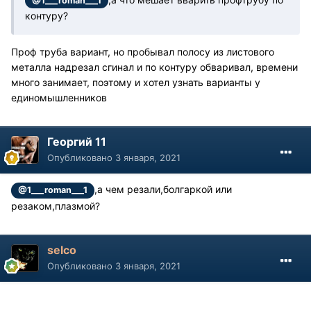
@1___roman___1
контуру?
Проф труба вариант, но пробывал полосу из листового
металла надрезал сгинал и по контуру обваривал, времени
много занимает, поэтому и хотел узнать варианты у
единомышленников
Георгий 11
Опубликовано
3 января, 2021
,а чем резали,болгаркой или
@1___roman___1
резаком,плазмой?
selco
Опубликовано
3 января, 2021