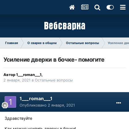
Главная
О сварке в общем
Остальные вопросы
Усиление дв
Усиление дверки в бочке- помогите
Автор
1___roman___1
,
2 января, 2021
в
Остальные вопросы
1___roman___1
Опубликовано
2 января, 2021
Здравствуйте
Как можно усилить дверку в бочки!