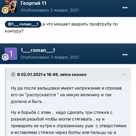
Георгий 11
Опубликовано
2 января, 2021
,а что мешает вварить профтрубу по
@1___roman___1
контуру?
1___roman___1
Опубликовано
3 января, 2021
В 02.01.2021 в 16:49, selco сказал:
Ну да после вальцовки имеет напряжение и отрезав
его он "распускается " на некую величину и так
должно и быть .
Ну и борьба с этим , надо сделать три стяжки с
разной резьбой чтобы могли стягивать , ну и
приварить из нутри к отрезанному уши с отверстиями
и вставляем стяжки через болты или пальцы ну и