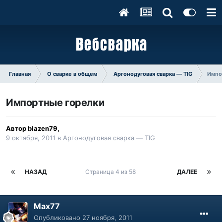
Главная
О сварке в общем
Аргонодуговая сварка — TIG
Импо
Импортные горелки
Автор
blazen79
,
9 октября, 2011
в
Аргонодуговая сварка — TIG
НАЗАД
Страница 4 из 58
ДАЛЕЕ
Max77
Опубликовано
27 ноября, 2011