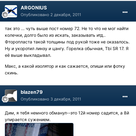
ARGONIUS
Опубликовано
2 декабря, 2011
так это ... чуть выше пост номер 72. Не то что не мог найти
колечки, долго было из искать, заказывать итд..
Фторопласта такой толщины под рукой тоже не оказалось.
Ну и укоротил линзу и цангу. Горелка обычная, Tbi SR 17. Я
её выше выкладывал.
Макс, а какой изолятор и как сажается, опиши или фотку
скинь.
blazen79
Опубликовано
3 декабря, 2011
Дим, я тебя немного обманул--это 12й номер садится, а 8й
упирается сужением.