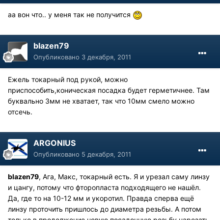
аа вон что.. у меня так не получится
blazen79
Опубликовано
3 декабря, 2011
Ежель токарный под рукой, можно
приспособить,коническая посадка будет герметичнее. Там
буквально 3мм не хватает, так что 10мм смело можно
отсечь.
ARGONIUS
Опубликовано
5 декабря, 2011
blazen79
, Ага, Макс, токарный есть. Я и урезал саму линзу
и цангу, потому что фторопласта подходящего не нашёл.
Да, где то на 10-12 мм и укоротил. Правда сперва ещё
линзу проточить пришлось до диаметра резьбы. А потом
только в продолжение новую посадочную резьбу нарезать.