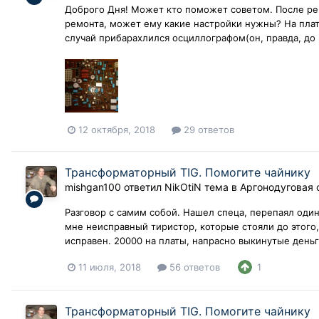
Доброго Дня! Может кто поможет советом. После рем
ремонта, может ему какие настройки нужны? На плат
случай прибарахлился осциллографом(он, правда, до м
12 октября, 2018
29 ответов
Трансформаторный TIG. Помогите чайнику
mishgan100
ответил
NikOtiN
тема в
Аргонодуговая 
Разговор с самим собой. Нашел спеца, перепаял один
мне неисправный тиристор, которые стояли до этого,
исправен. 20000 на платы, напрасно выкинутые деньг
11 июля, 2018
56 ответов
1
Трансформаторный TIG. Помогите чайнику