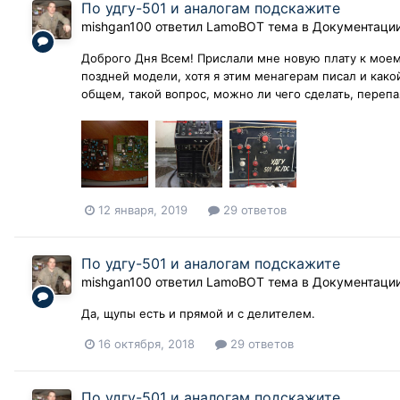
По удгу-501 и аналогам подскажите
mishgan100
ответил
LamoBOT
тема в
Документаци
Доброго Дня Всем! Прислали мне новую плату к моему
поздней модели, хотя я этим менагерам писал и какой
общем, такой вопрос, можно ли чего сделать, перепая
12 января, 2019
29 ответов
По удгу-501 и аналогам подскажите
mishgan100
ответил
LamoBOT
тема в
Документаци
Да, щупы есть и прямой и с делителем.
16 октября, 2018
29 ответов
По удгу-501 и аналогам подскажите