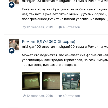
mishgan100
ответил
mishgan100
тема в
Ремонт и м
Пока ни к кому не обращался, не люблю сам к людям л
нет, так нет, я уже лет пять с этими ВДУхами борюсь
посовременнее,тут хоть с платой управления попроще, 
12 февраля, 2019
40 ответов
Ремонт ВДУ-506С (5 серия)
mishgan100
ответил
mishgan100
тема в
Ремонт и м
Может кто подскажет. что означает сия форма сигнал
управляющих электродов тиристоров, на всех импуль
третье фото, вид самого аппарата.
12 февраля, 2019
40 ответов