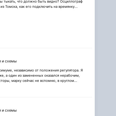
пы тыкать, что должно быть видно? Осциллограф
из Томска, как его подключить на времянку...
и и схемы
ксимуме, независимо от положения регулятора. Я
ке, а один из замененных оказался нерабочим,
оры, марку сейчас не вспомню, в круглом...
и и схемы