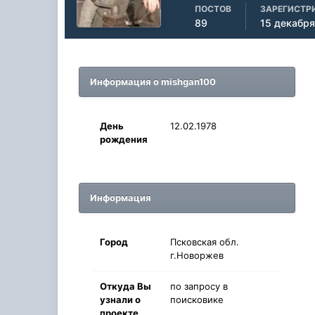
ПОСТОВ
ЗАРЕГИСТР
89
15 декабря
Информация о mishgan100
День
12.02.1978
рождения
Информация
Город
Псковская обл.
г.Новоржев
Oткyдa Вы
по запросу в
узнaли o
поисковике
проекте