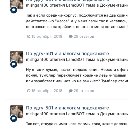
mishgan100
ответил
LamoBOT
тема в
Документаци
Так а если средний-корпус, подключатся на два край
действительно "масса". А у меня лапы так и чесалис
центрального на крайние, но что то меня остановило!))
15 октября, 2018
29 ответов
По удгу-501 и аналогам подскажите
mishgan100
ответил
LamoBOT
тема в
Документаци
Ну я так и думал, насчет подключения. Неохота с фот
понял, тумблер переключает крайние левый-правый к
или заработает или нет но не замкнет? Тумблер стоит
15 октября, 2018
29 ответов
По удгу-501 и аналогам подскажите
mishgan100
ответил
LamoBOT
тема в
Документаци
Так вот, откуда снимать эти формы тока, какие долж