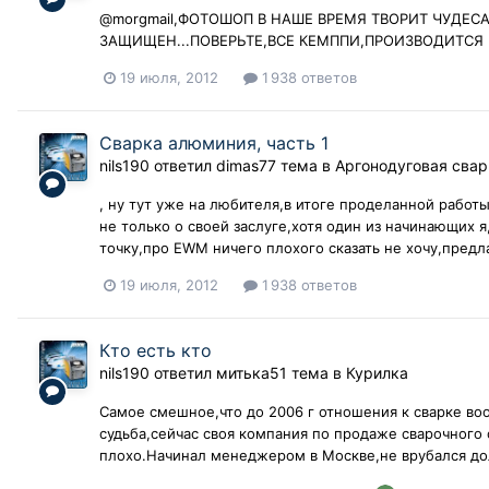
@morgmail,ФОТОШОП В НАШЕ ВРЕМЯ ТВОРИТ ЧУДЕСА
ЗАЩИЩЕН...ПОВЕРЬТЕ,ВСЕ КЕМППИ,ПРОИЗВОДИТСЯ
19 июля, 2012
1 938 ответов
Сварка алюминия, часть 1
nils190
ответил
dimas77
тема в
Аргонодуговая свар
, ну тут уже на любителя,в итоге проделанной рабо
не только о своей заслуге,хотя один из начинающих я
точку,про EWM ничего плохого сказать не хочу,предла
19 июля, 2012
1 938 ответов
Кто есть кто
nils190
ответил
митька51
тема в
Курилка
Самое смешное,что до 2006 г отношения к сварке во
судьба,сейчас своя компания по продаже сварочного
плохо.Начинал менеджером в Москве,не врубался долг