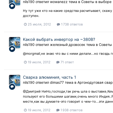
nils190
ответил
wowanezz
тема в
Советы в выборе
Ну тут уже кто на какие средства расчитывает, скажу
доступен.
25 июля, 2012
1 738 ответов
Kакой выбрать инвертор на ~380B?
nils190
ответил
железный дровосек
тема в
Советы
@morgmail,не знаю что вы с ними делали...но гвоздь г
19 июля, 2012
71 ответ
Сварка алюминия, часть 1
nils190
ответил
dimas77
тема в
Аргонодуговая свар
@Дмитрий НиНо,господи,так речь шла о выставке,Ке
пользуют его большими шагами,очень много Индия..Р
месте,как вы думаете-это говорит о чем-то...эти дан
19 июля, 2012
1 938 ответов