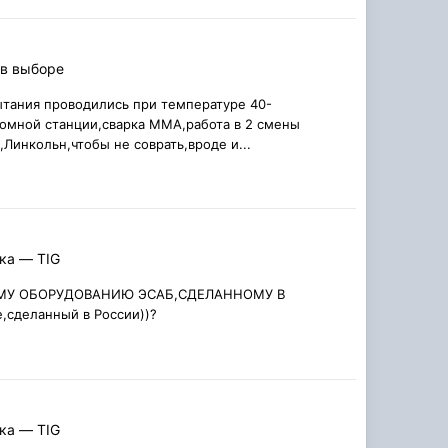
 в выборе
пытания проводились при температуре 40-
томной станции,сварка ММА,работа в 2 смены
,Линкольн,чтобы не соврать,вроде и...
ка — TIG
ОМУ ОБОРУДОВАНИЮ ЭСАБ,СДЕЛАННОМУ В
фе,сделанный в России))?
ка — TIG