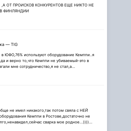
 ,А ОТ ПРОИСКОВ КОНКУРЕНТОВ ЕЩЕ НИКТО НЕ
 В ФИНЛЯНДИИ
ка — TIG
ты в ЮФО,76% используют оборудование Кемппи..я
,да и верно то,что Кемппи не убиваемый-это в
гали мне сотрудничество,я не стал,а...
обще не имел никакого,так потом свяла с НЕЙ
 оборудования Кемппи в Ростове,достаточно не
о,ненавидел,сейчас сварка мое родное...))))...