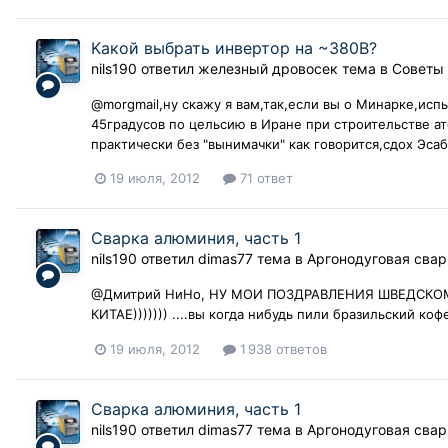
Kакой выбрать инвертор на ~380B?
nils190
ответил
железный дровосек
тема в
Советы
@morgmail,ну скажу я вам,так,если вы о Минарке,ис
45градусов по цельсию в Иране при строительстве а
практически без "вынимачки" как говорится,сдох Эсаб
19 июля, 2012
71 ответ
Сварка алюминия, часть 1
nils190
ответил
dimas77
тема в
Аргонодуговая свар
@Дмитрий НиНо, НУ МОИ ПОЗДРАВЛЕНИЯ ШВЕДСК
КИТАЕ))))))) ....вы когда нибудь пили бразильский ко
19 июля, 2012
1 938 ответов
Сварка алюминия, часть 1
nils190
ответил
dimas77
тема в
Аргонодуговая свар