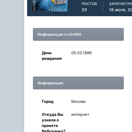
ПОСТОВ
ЗАРЕГИСТР
29
18 июля, 2
Информация о nils190
День
05.03.1996
рождения
Информация
Город
Москва
Oткyдa Вы
интернет
узнaли o
проекте
Вебсварка?