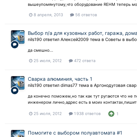
вышеупомянутому,что оборудование REHM теперь мож
8 апреля, 2013
56 ответов
Выбор п/а для кузовных работ, гаража, дома
nils190
ответил
Алексей2009
тема в
Советы в выб
да смешно...
25 июля, 2012
472 ответа
Сварка алюминия, часть 1
nils190
ответил
dimas77
тема в
Аргонодуговая свар
да конечно поможем,но так как тут ругаются что не 
инженером лично,адрес есть в моих контактах,пишит
25 июля, 2012
1 938 ответов
1
Помогите с выбором полуавтомата #1