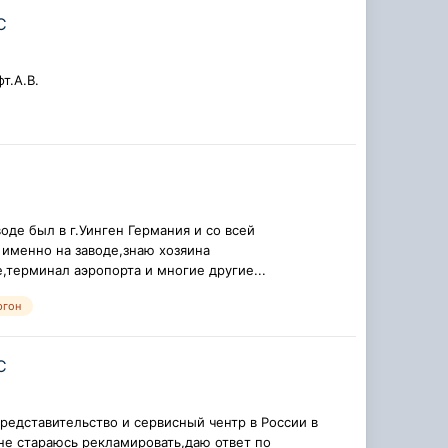
C
ифт.А.В.
оде был в г.Уинген Германия и со всей
именно на заводе,знаю хозяина
е,терминал аэропорта и многие другие...
ргон
C
едставительство и сервисный чентр в России в
не стараюсь рекламировать,даю ответ по