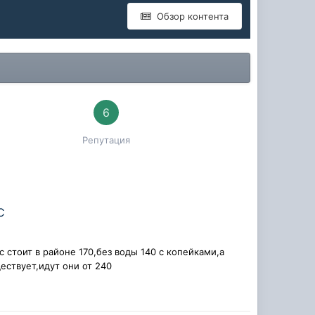
Обзор контента
6
Репутация
C
/dc стоит в районе 170,без воды 140 с копейками,а
ществует,идут они от 240