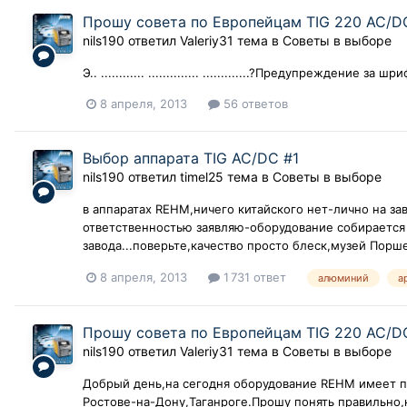
Прошу совета по Европейцам TIG 220 AC/D
nils190
ответил
Valeriy31
тема в
Советы в выборе
Э.. ............ .............. .............?Предупреждение за шр
8 апреля, 2013
56 ответов
Выбор аппарата TIG АС/DС #1
nils190
ответил
timel25
тема в
Советы в выборе
в аппаратах REHM,ничего китайского нет-лично на зав
ответственностью заявляю-оборудование собирается 
завода...поверьте,качество просто блеск,музей Порш
8 апреля, 2013
1 731 ответ
алюминий
а
Прошу совета по Европейцам TIG 220 AC/D
nils190
ответил
Valeriy31
тема в
Советы в выборе
Добрый день,на сегодня оборудование REHM имеет пр
Ростове-на-Дону,Таганроге.Прошу понять правильно,