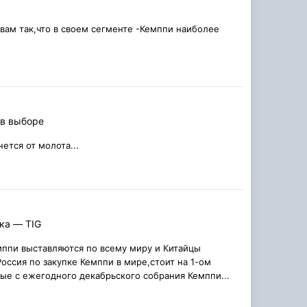
 вам так,что в своем сегменте -Кемппи наиболее
 в выборе
нется от молота...
ка — TIG
мппи выставляются по всему миру и Китайцы
оссия по закупке Кемппи в мире,стоит на 1-ом
ные с ежегодного декабрьского собрания Кемппи...