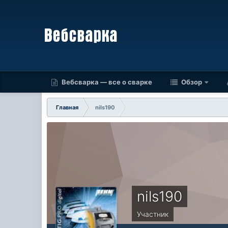
Вебсварка — все о сварке
Обзор
Главная
nils190
nils190
Участник