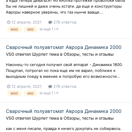
а куда теперь деваться? но кнопка протяжки проволоки была
бы не лишней и даже очень кстати. да еще и конструкторы
Авроры наверное уверены, что газ нынче вааще...
12 апреля, 2021
278 ответов
(и ещё 1 )
MAG
MIG
Сварочный полуавтомат Аврора Динамика 2000
VSG
ответил
Шурпет
тема в
Обзоры, тесты и отзывы
Наконец-то сегодня получил свой аппарат - Динамика 1800.
Пощупал, потрогал но пока еще им не варил, поближе к
выходным поеду в имение и попробую его возможности...
12 апреля, 2021
278 ответов
(и ещё 1 )
MAG
MIG
Сварочный полуавтомат Аврора Динамика 2000
VSG
ответил
Шурпет
тема в
Обзоры, тесты и отзывы
как с меня писали, правда я ничего докупать не собираюсь