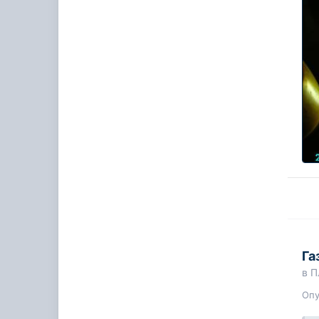
Га
в
П
Оп