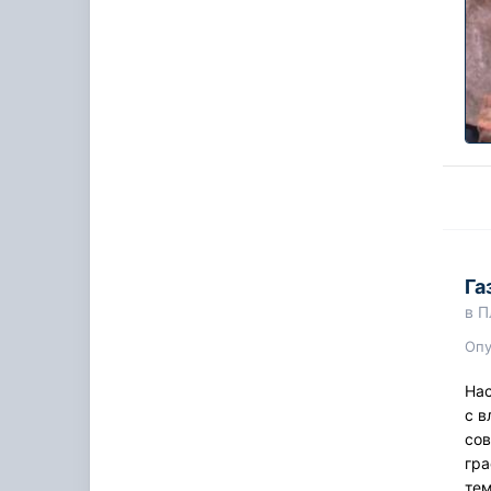
Га
в
П
Оп
Нас
с в
сов
гра
те