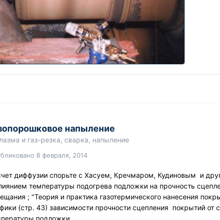
зопорошковое напыление
лазма и газ-резка, сварка, напыление
убликовано
8 февраля, 2014
чет диффузии спорьте с Хасуем, Кречмаром, Кудиновым и дру
лиянием температуры подогрева подложки на прочность сцепле
ещания ; "Теория и практика газотермического нанесения покр
фики (стр. 43) зависимости прочности сцепления покрытий от
мпературы подложки.