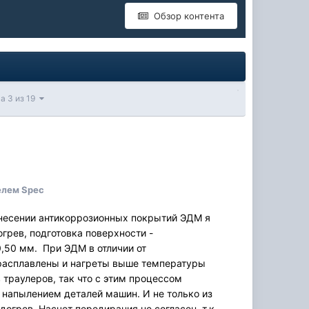
Обзор контента
а 3 из 19
елем Spec
 нанесении антикоррозионных покрытий ЭДМ я
грев, подготовка поверхности -
,50 мм. При ЭДМ в отличии от
 расплавлены и нагреты выше температуры
 траулеров, так что с этим процессом
напылением деталей машин. И не только из
огрев. Насчет передирания не согласен, т.к.