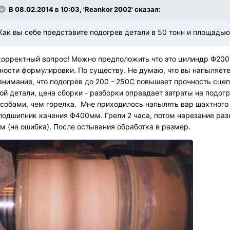
В 08.02.2014 в 10:03, 'Reankor 2002' сказал:
Как вы себе представите подогрев детали в 50 тонн и площадью
орректный вопрос! Можно предположить что это цилиндр Ф200м
ности формулировки. По существу. Не думаю, что вы напыляете
внимание, что подогрев до 200 - 250С повышает прочность сцеп
ой детали, цена сборки - разборки оправдает затраты на подо
собами, чем горелка. Мне приходилось напылять вар шахтного
подшипник качения Ф400мм. Грели 2 часа, потом нарезание раз
м (не ошибка). После остывания обработка в размер.