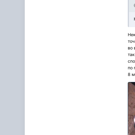
Нек
точ
во 
так
спо
по 
8 м