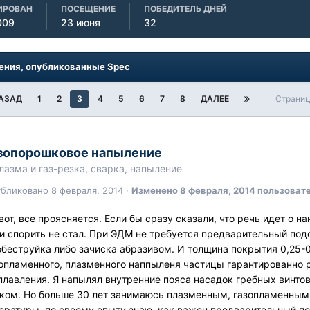
ИРОВАН
ПОСЕЩЕНИЕ
ПОБЕДИТЕЛЬ ДНЕЙ
009
23 июня
32
ния, опубликованные Spec
АЗАД
1
2
3
4
5
6
7
8
ДАЛЕЕ
Страниц
зопорошковое напыление
лазма и газ-резка, сварка, напыление
убликовано
8 февраля, 2014
·
Изменено
8 февраля, 2014
пользоват
вот, все проясняется. Если бы сразу сказали, что речь идет о
и спорить не стал. При ЭДМ не требуется предварительный подо
беструйка либо зачиска абразивом. И толщина покрытия 0,25-0
опламенного, плазменного наппыленя частицы гарантированно
плавления. Я напылял внутренние пояса насадок гребных винтов
ком. Но больше 30 лет занимаюсь плазменным, газопламенным 
ературы, по своему опыту знаю, как важен предварительный под