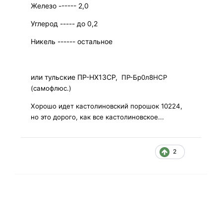
Железо ------ 2,0
Углерод ----- до 0,2
Никель ------ остальное
или тульские ПР-НХ13СР,
ПР-Бр0л8НСР
(самофлюс.)
Хорошо идет кастолиновский порошок 10224,
но это дорого, как все кастолиновское...
2