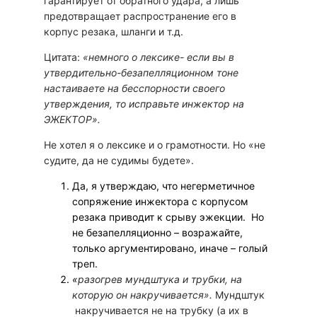
гарантирует от обратного удара, а лишь
предотвращает распространение его в
корпус резака, шланги и т.д.
Цитата:
«немного о лексике- если вы в
утвердительно-безапелляционном тоне
настаиваете на бесспорности своего
утверждения, то исправьте инжектор на
ЭЖЕКТОР».
Не хотел я о лексике и о грамотности. Но «не
судите, да не судимы будете».
Да, я утверждаю, что негерметичное
сопряжение инжектора с корпусом
резака приводит к срыву эжекции. Но
не безапелляционно – возражайте,
только аргументировано, иначе – голый
треп.
«
разогрев мундштука и трубки, на
которую он накручивается».
Мундштук
накручивается не на трубку (а их в