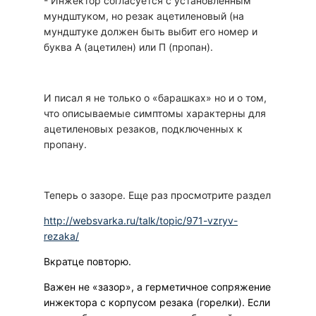
- Инжектор согласуется с установленным
мундштуком, но резак ацетиленовый (на
мундштуке должен быть выбит его номер и
буква А (ацетилен) или П (пропан).
И писал я не только о «барашках» но и о том,
что описываемые симптомы характерны для
ацетиленовых резаков, подключенных к
пропану.
Теперь о зазоре. Еще раз просмотрите раздел
http://websvarka.ru/talk/topic/971-vzryv-
rezaka/
Вкратце повторю.
Важен не «зазор», а герметичное сопряжение
инжектора с корпусом резака (горелки). Если