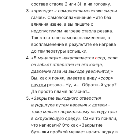
составе ствола 2 или 3), а на головку.
«
приводит к самовоспламенению смеси
газов».
Самовоспламенение – это без
влияния извне, а вы пишите о
недопустимом нагреве ствола резака.
Так что это не самовоспламенение, а
воспламенение в результате ее нагрева
до температуры вспышки.
«
В мундштуке накапливается
с
сор, если
он забьет отверстие на его конце,
давление газа на выходе увеличится;»
Вы, как я понял, имеете в виду
«ссор»
внутри
резака…Ну, и… Обратный удар?
Да просто пламя погаснет…
«
Закрытие выходного отверстия
мундштука путем касания к детали –
тоже мешает нормальному выходу газа
в окружающую среду»
.
Сами то поняли,
что написали? Это как «Закрытие
бутылки пробкой мешает налить водку в