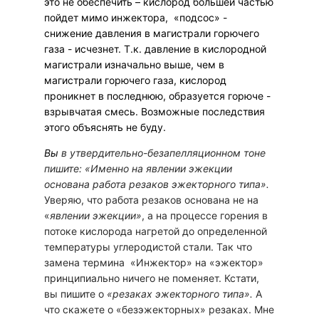
это не обеспечить – кислород большей частью
пойдет мимо инжектора, «подсос» -
снижение давления в магистрали горючего
газа - исчезнет. Т.к. давление в кислородной
магистрали изначально выше, чем в
магистрали горючего газа, кислород
проникнет в последнюю, образуется горюче -
взрывчатая смесь. Возможные последствия
этого объяснять не буду.
Вы
в утвердительно-безапелляционном тоне
пишите: «Именно на явлении эжекции
основана работа резаков эжекторного типа».
Уверяю, что работа резаков основана не на
«
явлении эжекции»
, а на процессе горения в
потоке кислорода нагретой до определенной
температуры углеродистой стали. Так что
замена термина «Инжектор» на «эжектор»
принципиально ничего не поменяет. Кстати,
вы пишите о
«резаках эжекторного типа».
А
что скажете о «безэжекторных» резаках. Мне