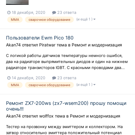
18 декабря, 2020
23 ответа
(и ещё 1 )
MMA
сварочное оборудование
Пользователи Ewm Pico 180
Akan74
ответил
Piratwar
тема в
Ремонт и модернизация
С логикой работы датчиков температуры немного ошибся,
два на радиаторе выпрямительных диодов и один на нижнем
радиаторе транзисторов IGBT. С красными проводами два...
14 декабря, 2020
23 ответа
(и ещё 1 )
MMA
сварочное оборудование
Ремонт ZX7-200ws (zx7-wsem200) прошу помощи
очень!!!
Akan74
ответил
wolffox
тема в
Ремонт и модернизация
Тестер на прозвонку между эмиттером и коллектором. На
затвор относительно эмиттера положительный потенциал