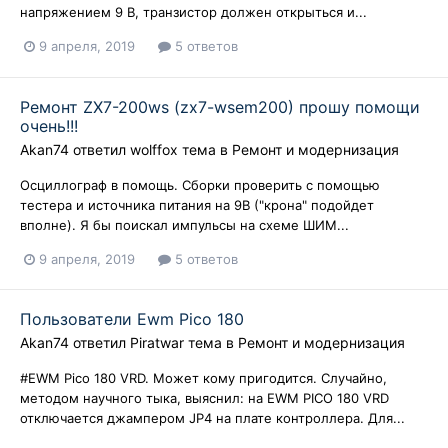
напряжением 9 В, транзистор должен открыться и...
9 апреля, 2019
5 ответов
Ремонт ZX7-200ws (zx7-wsem200) прошу помощи
очень!!!
Akan74
ответил
wolffox
тема в
Ремонт и модернизация
Осциллограф в помощь. Сборки проверить с помощью
тестера и источника питания на 9В ("крона" подойдет
вполне). Я бы поискал импульсы на схеме ШИМ...
9 апреля, 2019
5 ответов
Пользователи Ewm Pico 180
Akan74
ответил
Piratwar
тема в
Ремонт и модернизация
#EWM Pico 180 VRD. Может кому пригодится. Случайно,
методом научного тыка, выяснил: на EWM PICO 180 VRD
отключается джампером JP4 на плате контроллера. Для...