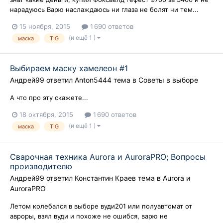
нарадуюсь Варю наслаждаюсь ни глаза не болят ни тем...
15 ноября, 2015
1 690 ответов
(и ещё 1 )
маска
TIG
Выбираем маску хамелеон #1
Андрей99
ответил
Anton5444
тема в
Советы в выборе
А что про эту скажете...
18 октября, 2015
1 690 ответов
(и ещё 1 )
маска
TIG
Сварочная техника Aurora и AuroraPRO; Вопросы
производителю
Андрей99
ответил
Константин Краев
тема в
Aurora и
AuroraPRO
Летом колебался в выборе вуди201 или полуавтомат от
авроры, взял вуди и похоже не ошибся, варю не