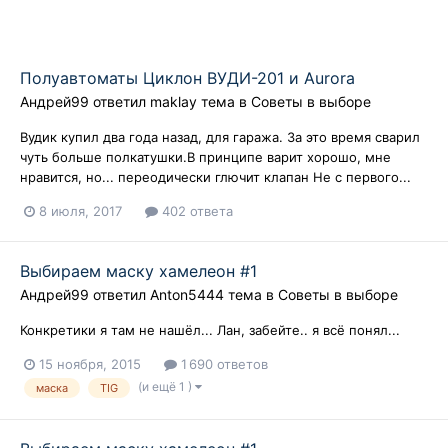
Полуавтоматы Циклон ВУДИ-201 и Aurora
Андрей99
ответил
maklay
тема в
Советы в выборе
Вудик купил два года назад, для гаража. За это время сварил
чуть больше полкатушки.В принципе варит хорошо, мне
нравится, но... переодически глючит клапан Не с первого...
8 июля, 2017
402 ответа
Выбираем маску хамелеон #1
Андрей99
ответил
Anton5444
тема в
Советы в выборе
Конкретики я там не нашёл... Лан, забейте.. я всё понял...
15 ноября, 2015
1 690 ответов
(и ещё 1 )
маска
TIG