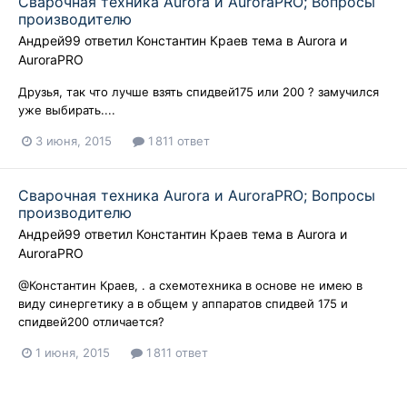
Сварочная техника Aurora и AuroraPRO; Вопросы
производителю
Андрей99
ответил
Константин Краев
тема в
Aurora и
AuroraPRO
Друзья, так что лучше взять спидвей175 или 200 ? замучился
уже выбирать....
3 июня, 2015
1 811 ответ
Сварочная техника Aurora и AuroraPRO; Вопросы
производителю
Андрей99
ответил
Константин Краев
тема в
Aurora и
AuroraPRO
@Константин Краев, . а схемотехника в основе не имею в
виду синергетику а в общем у аппаратов спидвей 175 и
спидвей200 отличается?
1 июня, 2015
1 811 ответ