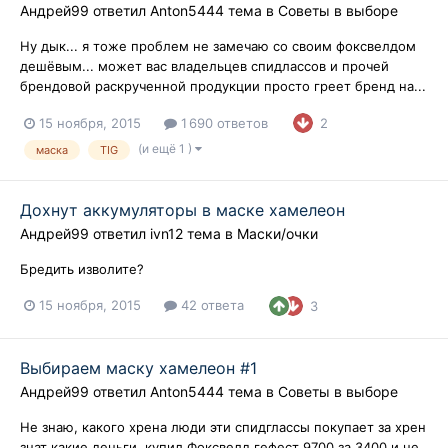
Андрей99
ответил
Anton5444
тема в
Советы в выборе
Ну дык... я тоже проблем не замечаю со своим фоксвелдом
дешёвым... может вас владельцев спидлассов и прочей
брендовой раскрученной продукции просто греет бренд на...
15 ноября, 2015
1 690 ответов
2
(и ещё 1 )
маска
TIG
Дохнут аккумуляторы в маске хамелеон
Андрей99
ответил
ivn12
тема в
Маски/очки
Бредить изволите?
15 ноября, 2015
42 ответа
3
Выбираем маску хамелеон #1
Андрей99
ответил
Anton5444
тема в
Советы в выборе
Не знаю, какого хрена люди эти спидглассы покупает за хрен
знат какие деньги, купил Фоксвелд гефест 9700 за 3400 и не