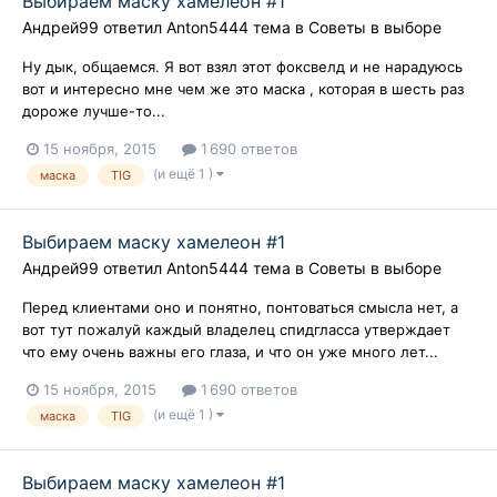
Выбираем маску хамелеон #1
Андрей99
ответил
Anton5444
тема в
Советы в выборе
Ну дык, общаемся. Я вот взял этот фоксвелд и не нарадуюсь
вот и интересно мне чем же это маска , которая в шесть раз
дороже лучше-то...
15 ноября, 2015
1 690 ответов
(и ещё 1 )
маска
TIG
Выбираем маску хамелеон #1
Андрей99
ответил
Anton5444
тема в
Советы в выборе
Перед клиентами оно и понятно, понтоваться смысла нет, а
вот тут пожалуй каждый владелец спидгласса утверждает
что ему очень важны его глаза, и что он уже много лет...
15 ноября, 2015
1 690 ответов
(и ещё 1 )
маска
TIG
Выбираем маску хамелеон #1