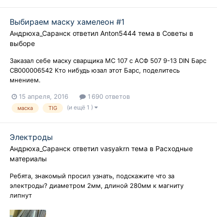
Выбираем маску хамелеон #1
Андрюха_Саранск
ответил
Anton5444
тема в
Советы в
выборе
Заказал себе маску сварщика МС 107 с АСФ 507 9-13 DIN Барс
СВ000006542 Кто нибудь юзал этот Барс, поделитесь
мнением.
15 апреля, 2016
1 690 ответов
(и ещё 1 )
маска
TIG
Электроды
Андрюха_Саранск
ответил
vasyakrn
тема в
Расходные
материалы
Ребята, знакомый просил узнать, подскажите что за
электроды? диаметром 2мм, длиной 280мм к магниту
липнут