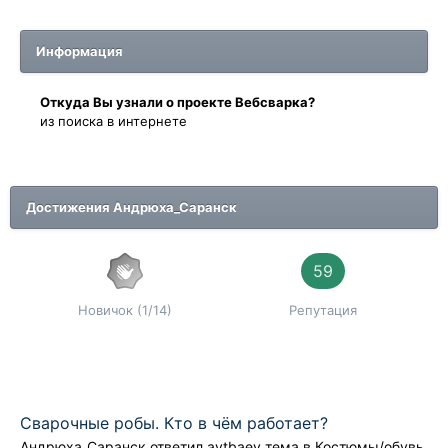
Информация
Oткyдa Вы узнaли o проекте Вебсварка?
из поиска в интернете
Достижения Андрюха_Саранск
59
Новичок (1/14)
Репутация
Сварочные робы. Кто в чём работает?
Андрюха_Саранск
ответил
aytbaev
тема в
Костюмы/обувь