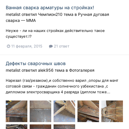
Ванная сварка арматуры на стройках!
metalist
ответил
Чемпион210
тема в
Ручная дуговая
сварка — ММA
Неуже - ли на наших стройках действительно такое
существует.!?
11 февраля, 2015
21 ответ
Дефекты сварочных швов
metalist
ответил
alek956
тема в
Фотогалерея
Нарезал (газ/резаком),и собственно варил ,опоры для мачт
сотовой связи - гражданин солнечного узбекистана ,с
дипломом электросварщика 4 разряда (диплом тоже...