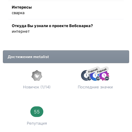
Интересы
сварка
Oткyдa Вы узнaли o проекте Вебсварка?
интернет
Достижения metalist
Редкий
Редкий
Новичок (1/14)
Последние значки
55
Репутация