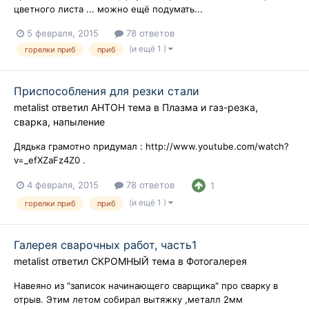
цветного листа ... можно ещё подумать...
5 февраля, 2015
78 ответов
(и ещё 1 )
горелки приб
приб
Приспособления для резки стали
metalist
ответил
АНТОН
тема в
Плазма и газ-резка,
сварка, напыление
Дядька грамотно придумал : http://www.youtube.com/watch?
v=_efXZaFz4Z0 .
4 февраля, 2015
78 ответов
1
(и ещё 1 )
горелки приб
приб
Галерея сварочных работ, часть1
metalist
ответил
СКРОМНЫЙ
тема в
Фотогалерея
Навеяно из "записок начинающего сварщика" про сварку в
отрыв. Этим летом собирал вытяжку ,металл 2мм