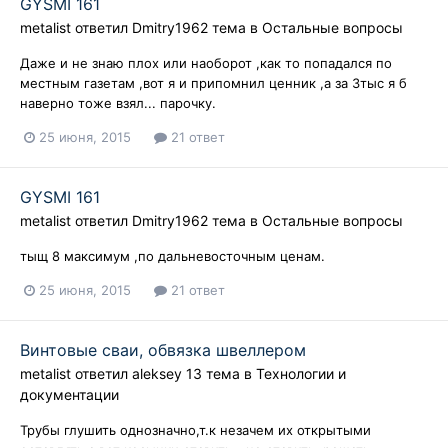
GYSMI 161
metalist
ответил
Dmitry1962
тема в
Остальные вопросы
Даже и не знаю плох или наоборот ,как то попадался по
местным газетам ,вот я и припомнил ценник ,а за 3тыс я б
наверно тоже взял... парочку.
25 июня, 2015
21 ответ
GYSMI 161
metalist
ответил
Dmitry1962
тема в
Остальные вопросы
тыщ 8 максимум ,по дальневосточным ценам.
25 июня, 2015
21 ответ
Винтовые сваи, обвязка швеллером
metalist
ответил
aleksey 13
тема в
Технологии и
документации
Трубы глушить однозначно,т.к незачем их открытыми