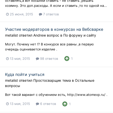
оставлять,а вот косынки ставить - не ставить ,решать
хозяину. Это доп.расходы. А если и ставить ,то по одной на...
25 июня, 2015
7 ответов
Участие модераторов в конкурсах на Вебсварке
metalist
ответил
Andrew
вопрос в
По форуму и сайту
Могут. Почему нет !? В конкурсе все равны ,в первую
очередь оценивается изделие .
13 мая, 2015
98 ответов
1
Куда пойти учиться
metalist
ответил
Простосварщик
тема в
Остальные
вопросы
Вот такой вариант с обучением есть, http://www.atomexp.ru/ .
13 мая, 2015
6 ответов
1