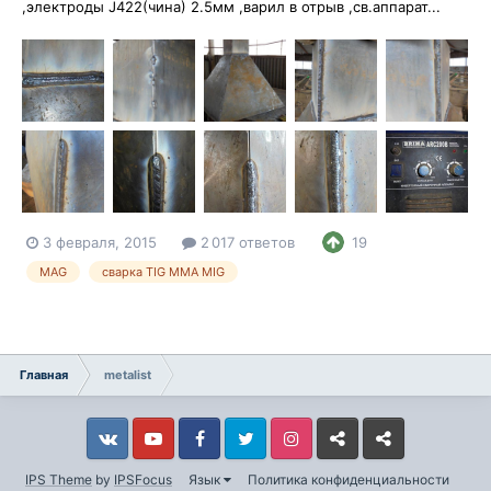
,электроды J422(чина) 2.5мм ,варил в отрыв ,св.аппарат...
3 февраля, 2015
2 017 ответов
19
MAG
сварка TIG ММА MIG
Главная
metalist
Vkontakte
YouTube
Facebook
Twitter
Instagram
Livejournal
Odnoklassniki
IPS Theme
by
IPSFocus
Язык
Политика конфиденциальности