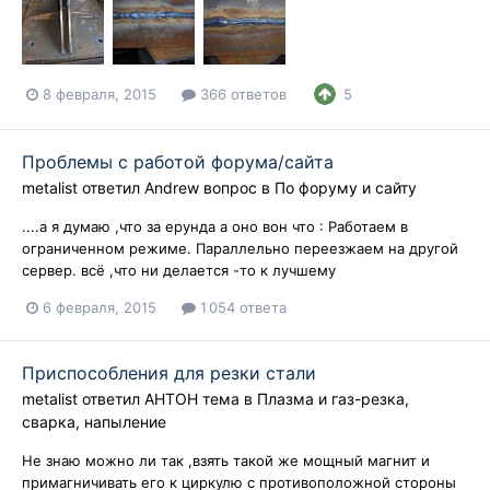
8 февраля, 2015
366 ответов
5
Проблемы с работой форума/сайта
metalist
ответил
Andrew
вопрос в
По форуму и сайту
....а я думаю ,что за ерунда а оно вон что : Работаем в
ограниченном режиме. Параллельно переезжаем на другой
сервер. всё ,что ни делается -то к лучшему
6 февраля, 2015
1 054 ответа
Приспособления для резки стали
metalist
ответил
АНТОН
тема в
Плазма и газ-резка,
сварка, напыление
Не знаю можно ли так ,взять такой же мощный магнит и
примагничивать его к циркулю с противоположной стороны