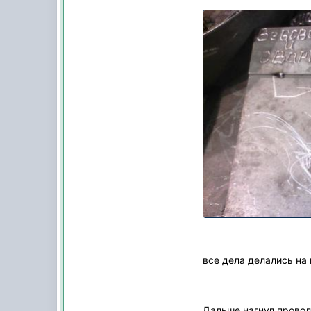
все дела делались на 
Дальше нагнул провол