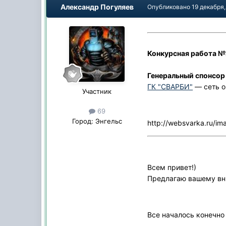
Александр Погуляев
Опубликовано
19 декабря,
Конкурсная работа 
Генеральный спонсор
ГК "СВАРБИ"
— сеть о
Участник
69
Город:
Энгельс
http://websvarka.ru/im
Всем привет!)
Предлагаю вашему вн
Все началось конечно 