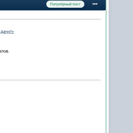
Популярный пост
 дачу!»
алов.