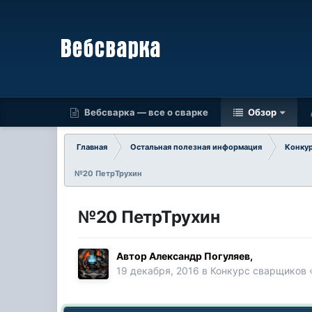
Вебсварка — все о сварке
Обзор
Главная
Остальная полезная информация
Конку
№20 ПетрТрухин
№20 ПетрТрухин
Автор
Александр Погуляев
,
19 декабря, 2016
в
Конкурс сварщиков «