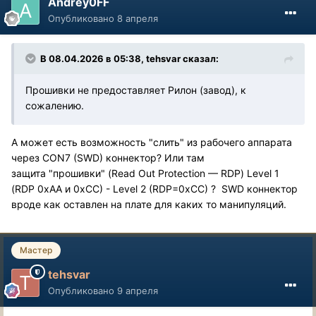
Andrey0FF
Опубликовано
8 апреля
В 08.04.2026 в 05:38,
tehsvar
сказал:
Прошивки не предоставляет Рилон (завод), к
сожалению.
А может есть возможность "слить" из рабочего аппарата
через CON7 (SWD) коннектор? Или там
защита "прошивки" (Read Out Protection — RDP) Level 1
(RDP 0xAA и 0xCC) - Level 2 (RDP=0xCC) ? SWD коннектор
вроде как оставлен на плате для каких то манипуляций.
Мастер
tehsvar
Опубликовано
9 апреля