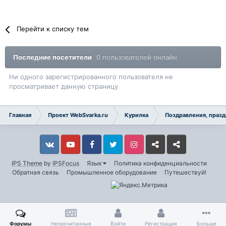
Перейти к списку тем
Последние посетители
0 пользователей онлайн
Ни одного зарегистрированного пользователя не
просматривает данную страницу
Главная
Проект WebSvarka.ru
Курилка
Поздравления, празд
Vkontakte
YouTube
Facebook
Twitter
Instagram
Livejournal
Odnoklassniki
IPS Theme
by
IPSFocus
Язык
Политика конфиденциальности
Обратная связь
Промышленное оборудование
Путешествуй!
Форумы
Непрочитанные
Войти
Регистрация
Больше