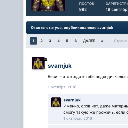
ПОСТОВ
ЗАРЕГИСТР
992
19 сентябр
Ответы статуса, опубликованные svarnjuk
1
2
3
4
5
6
ДАЛЕЕ
Страниц
svarnjuk
Бесит - это когда к тебе подходит чело
1 октября, 2016
svarnjuk
Именно, слов нет, даже матерны
смогу такую же прожечь, если о
1 октября, 2016