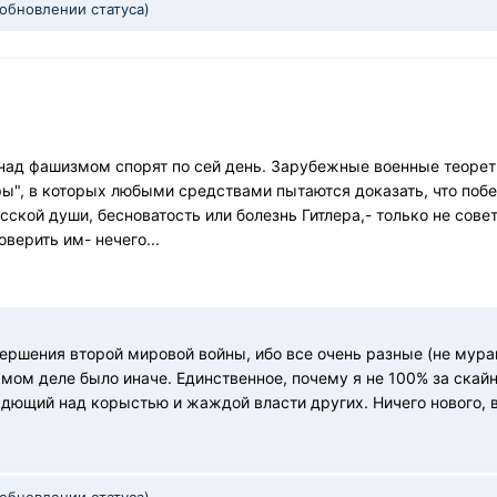
 обновлении статуса)
е над фашизмом спорят по сей день. Зарубежные военные теоре
ы", в которых любыми средствами пытаются доказать, что побед
сской души, бесноватость или болезнь Гитлера,- только не сове
оверить им- нечего...
ершения второй мировой войны, ибо все очень разные (не мурав
амом деле было иначе. Единственное, почему я не 100% за скайн
адющий над корыстью и жаждой власти других. Ничего нового, в
 обновлении статуса)