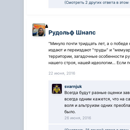
(Смотреть 2 других ответа в этом
Рудольф Шнапс
"Минуло почти тридцать лет, а о побед
издают и переиздают "труды" и "мемуар
территории, загадочные особенности ру
нашего строя, нашей идеологии... Если п
22 июня, 2016
svarnjuk
Всегда будут разные оценки зав
всегда одним кажется, что на с
воля и альтруизм одних преобл
было.
26 июня, 2016
(Смотреть 21 другой ответ в этом