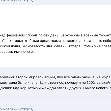
е над фашизмом спорят по сей день. Зарубежные военные теоре
ы", в которых любыми средствами пытаются доказать, что побед
сской души, бесноватость или болезнь Гитлера,- только не сове
оверить им- нечего...
ершения второй мировой войны, ибо все очень разные (не мурав
амом деле было иначе. Единственное, почему я не 100% за скайн
адющий над корыстью и жаждой власти других. Ничего нового, в
 обновлении статуса)