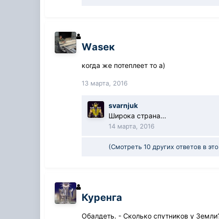
Wаsек
когда же потеплеет то а)
13 марта, 2016
svarnjuk
Широка страна...
14 марта, 2016
(Смотреть 10 других ответов в эт
Куренга
Обалдеть. - Сколько спутников у Земли?