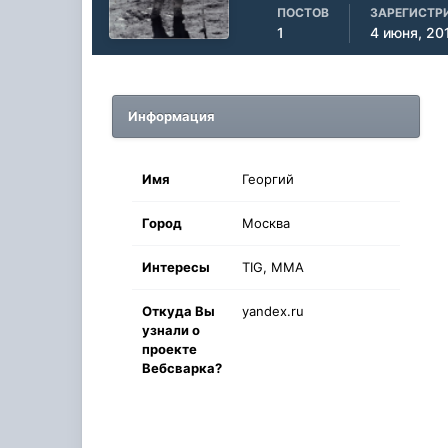
ПОСТОВ
ЗАРЕГИСТР
1
4 июня, 20
Информация
Имя
Георгий
Город
Москва
Интересы
TIG, MMA
Oткyдa Вы
yandex.ru
узнaли o
проекте
Вебсварка?