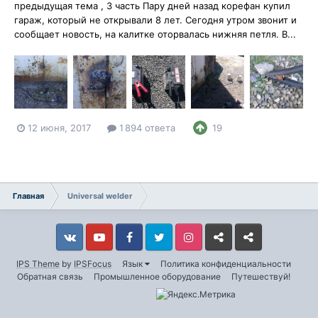
предыдущая тема , 3 часть Пару дней назад корефан купил
гараж, который не открывали 8 лет. Сегодня утром звонит и
сообщает новость, на калитке оторвалась нижняя петля. В...
12 июня, 2017
1 894 ответа
19
Главная
Universal welder
Vkontakte
YouTube
Facebook
Twitter
Instagram
Livejournal
Odnoklassniki
IPS Theme
by
IPSFocus
Язык
Политика конфиденциальности
Обратная связь
Промышленное оборудование
Путешествуй!