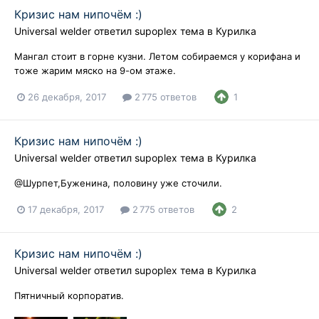
Кризис нам нипочём :)
Universal welder
ответил
supoplex
тема в
Курилка
Мангал стоит в горне кузни. Летом собираемся у корифана и
тоже жарим мяско на 9-ом этаже.
26 декабря, 2017
2 775 ответов
1
Кризис нам нипочём :)
Universal welder
ответил
supoplex
тема в
Курилка
@Шурпет,Буженина, половину уже сточили.
17 декабря, 2017
2 775 ответов
2
Кризис нам нипочём :)
Universal welder
ответил
supoplex
тема в
Курилка
Пятничный корпоратив.