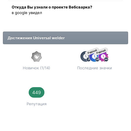
Oткyдa Вы узнaли o проекте Вебсварка?
в google увидел
Достижения Universal welder
Редкий
Редкий
Новичок (1/14)
Последние значки
449
Репутация