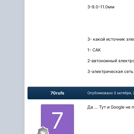
3-9.0-11.0мм
3- какой источник эл
1- САК
2-автономный электро
3-электрическая сеть
70rufs
Опубликовано
3 октября, 
Да ... Тут и Google не