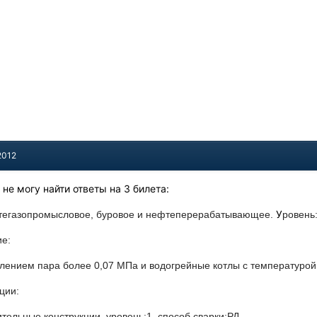
2012
не могу найти ответы на 3 билета:
У
тегазопромысловое, буровое и нефтеперерабатывающее.
ровень
ие:
влением пара более 0,07 МПа и водогрейные котлы с температурой
ции:
тельные конструкции, уровень:1 ,способ сварки:РД