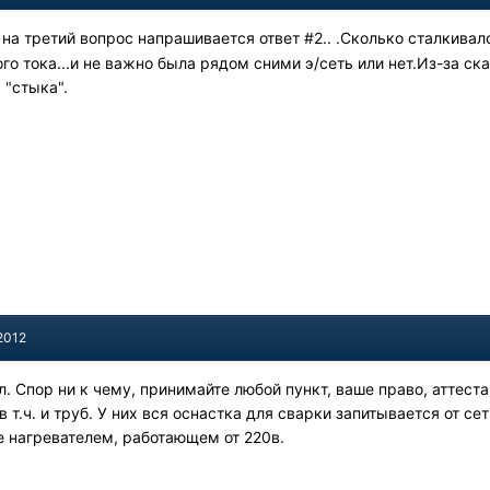
т на третий вопрос напрашивается ответ #2.. .Сколько сталкивал
о тока...и не важно была рядом сними э/сеть или нет.Из-за с
к "стыка".
2012
л. Спор ни к чему, принимайте любой пункт, ваше право, аттеста
в т.ч. и труб. У них вся оснастка для сварки запитывается от 
 нагревателем, работающем от 220в.