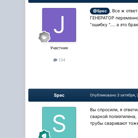
, Все ж отве
@Spec
ГЕНЕРАТОР переменног
"ошибку ".... а это бра
Участник
134
Spec
Опубликовано
3 октября, 
Вы спросили, я ответи
сваркой полиэтилена, 
трубы сваривают тоже