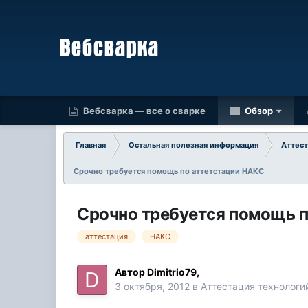
Вебсварка — все о сварке
Обзор
Главная
Остальная полезная информация
Аттест
Срочно требуется помощь по аттетстации НАКС
Срочно требуется помощь п
аттестация
НАКС
Автор
Dimitrio79
,
3 октября, 2012
в
Аттестация технологи