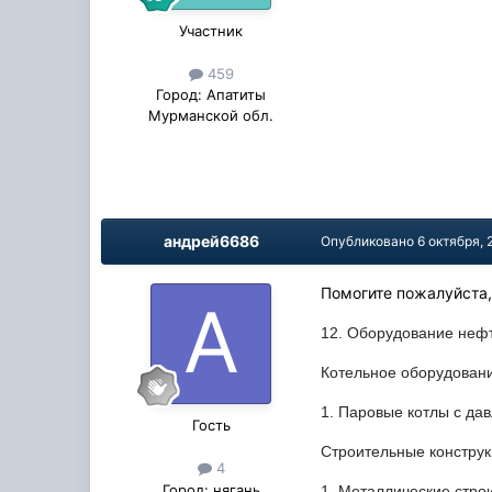
Участник
459
Город:
Апатиты
Мурманской обл.
андрей6686
Опубликовано
6 октября, 
Помогите пожалуйста, 
12. Оборудование неф
Котельное оборудован
1. Паровые котлы с да
Гость
Строительные конструк
4
Город:
нягань
1. Металлические строи