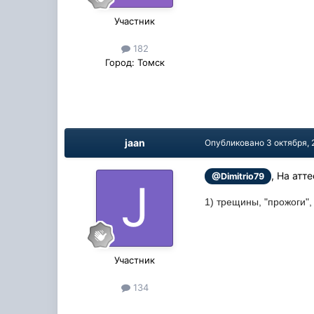
Участник
182
Город:
Томск
jaan
Опубликовано
3 октября, 
, На ат
@Dimitrio79
1) трещины, "прожоги",
Участник
134