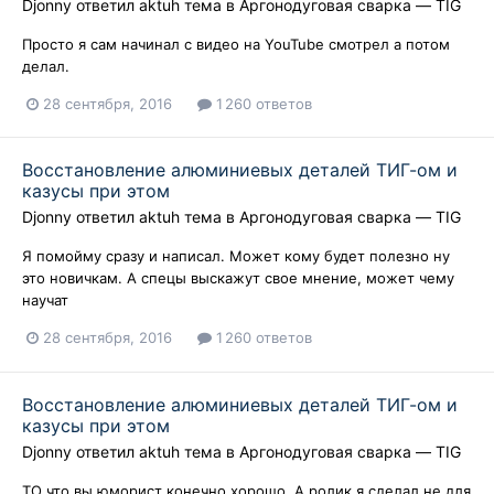
Djonny
ответил
aktuh
тема в
Аргонодуговая сварка — TIG
Просто я сам начинал с видео на YouTube смотрел а потом
делал.
28 сентября, 2016
1 260 ответов
Восстановление алюминиевых деталей ТИГ-ом и
казусы при этом
Djonny
ответил
aktuh
тема в
Аргонодуговая сварка — TIG
Я помойму сразу и написал. Может кому будет полезно ну
это новичкам. А спецы выскажут свое мнение, может чему
научат
28 сентября, 2016
1 260 ответов
Восстановление алюминиевых деталей ТИГ-ом и
казусы при этом
Djonny
ответил
aktuh
тема в
Аргонодуговая сварка — TIG
ТО что вы юморист конечно хорошо. А ролик я сделал не для