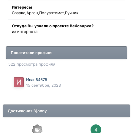
Интересы
Сварка,Аргон,Полуавтомат,Ручник.
Oткyдa Вы узнaли o проекте Вебсварка?
из интернета
Посетители профиля
522 просмотра профиля
Иван54675
15 сентября, 2023
Достижения Djonny
4