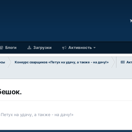
Блоги
Загрузки
Активность
рсы
Конкурс сварщиков «Петух на удачу, а также - на дачу!»
Ак
бешок.
Петух на удачу, а также - на дачу!»