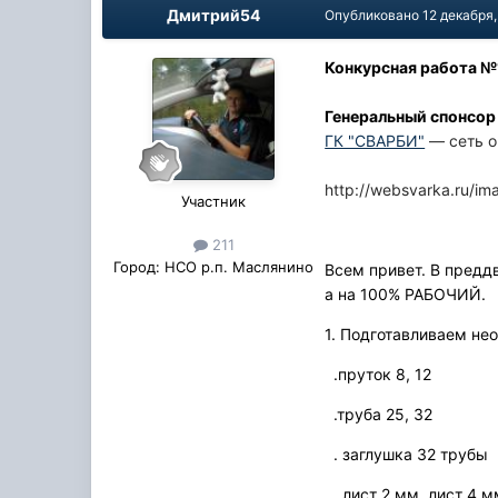
Дмитрий54
Опубликовано
12 декабря,
Конкурсная работа №
Генеральный спонсор
ГК "СВАРБИ"
— сеть о
http://websvarka.ru/im
Участник
211
Город:
НСО р.п. Маслянино
Всем привет. В преддв
а на 100% РАБОЧИЙ.
1. Подготавливаем не
.пруток 8, 12
.труба 25, 32
. заглушка 32 трубы
. лист 2 мм, лист 4 м