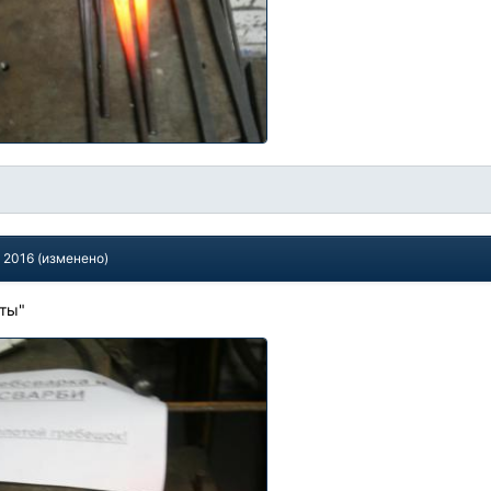
, 2016
(изменено)
юты"