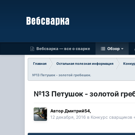
Вебсварка — все о сварке
Обзор
Главная
Остальная полезная информация
Конку
№13 Петушок - золотой гребешок.
№13 Петушок - золотой гре
Автор
Дмитрий54
,
12 декабря, 2016
в
Конкурс сварщиков «