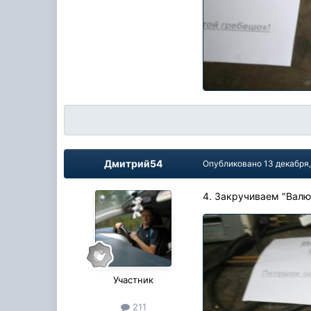
Дмитрий54
Опубликовано
13 декабря
4. Закручиваем "Вал
Участник
211