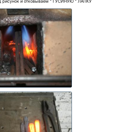
од рисунок и отковываем " ГУСИНУЮ " ЛАПКУ