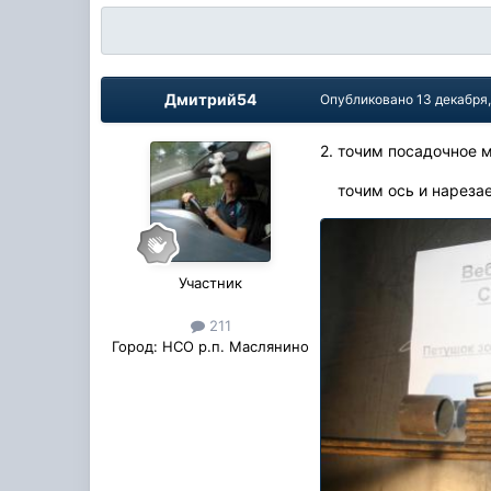
Дмитрий54
Опубликовано
13 декабря
2. точим посадочное 
точим ось и нарезае
Участник
211
Город:
НСО р.п. Маслянино