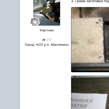
3. Греем заготовки п
Участник
211
Город:
НСО р.п. Маслянино