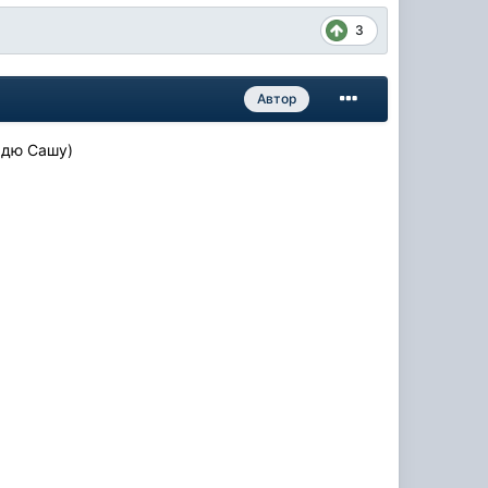
3
Автор
дядю Сашу)