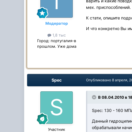
варить и какие повод
мех. приспособлений.
К стати, опишите под
Модератор
И что конкретно Вы и
1,8 тыс
Город:
португалия-в
прошлом. Уже дома
Spec
Опубликовано
8 апреля, 
В 08.04.2010 в 18
Spec: 130 - 160 МПа
Данный гидроцилин
обрабатывали начи
Участник