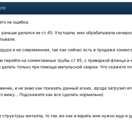
2010
 это не ошибка.
раньше делался из ст 45. Улутшали, мех обрабатывали начерно
атывали.
дура и не современная, так как сейчас есть в продаже хонинг
 перейти на хонингованые трубы ст 45, с приваркой фланца и к
о делать только при помощи импульсной сварки. Что скажете по
овичек, и не знаю как показать данный эскиз...вроде загрузил ег
го вижу... Подскажите как все сделать нормально)
е структуры металла, то так же как и варить мне нужно еще и 