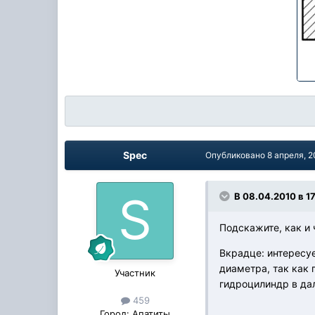
Spec
Опубликовано
8 апреля, 
В 08.04.2010 в 17
Подскажите, как и
Вкрадце: интересуе
диаметра, так как
Участник
гидроцилиндр в да
459
Город:
Апатиты