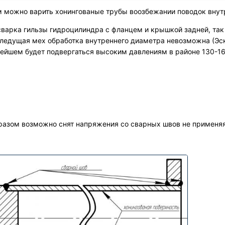
м можно варить хонингованые трубы воозбежании поводок внут
сварка гильзы гидроцилиндра с фланцем и крышкой задней, так 
следущая мех обработка внутреннего диаметра невозможна (Эск
ейшем будет подвергаться высоким давлениям в районе 130-1
азом возможно снят напряжения со сварных швов не применяя о