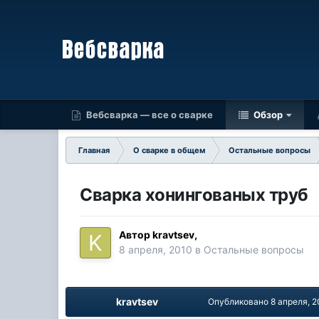
Вебсварка — все о сварке
Обзор
Главная
О сварке в общем
Остальные вопросы
Сварка хонингованых труб
Автор
kravtsev
,
8 апреля, 2010
в
Остальные вопросы
kravtsev
Опубликовано
8 апреля, 