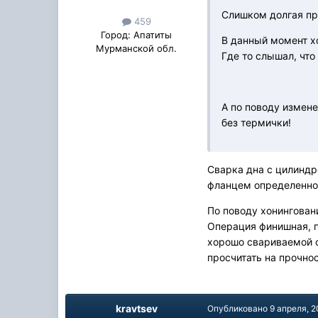
Слишком долгая пр
459
Город:
Апатиты
В данный момент хо
Мурманской обл.
Где то слышал, что
А по поводу измене
без термички!
Сварка дна с цилиндро
фланцем определенно д
По поводу хонингован
Операция финишная, п
хорошо свариваемой с
просчитать на прочнос
kravtsev
Опубликовано
9 апреля, 