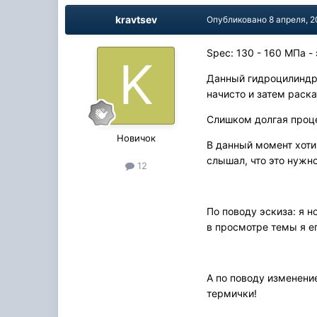
kravtsev
Опубликовано
8 апреля, 
Spec: 130 - 160 МПа -
Данный гидроцилиндр 
начисто и затем раск
Слишком долгая проце
Новичок
В данный момент хотим
слышал, что это нужн
12
По поводу эскиза: я н
в просмотре темы я е
А по поводу изменени
термички!