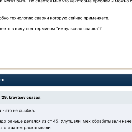
ки могут быть. Но сдается мне что некоторые проблемы можно 
робно технологию сварки которую сейчас применяете.
меете в виду под термином "импульсная сварка"?
2010
:29, kravtsev сказал:
 - это не ошибка.
др раньше делался из ст 45. Улутшали, мех обрабатывали начер
сто и затем раскатывали.