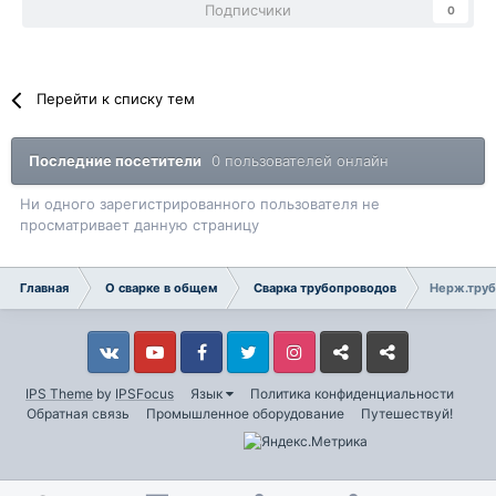
Подписчики
0
Перейти к списку тем
Последние посетители
0 пользователей онлайн
Ни одного зарегистрированного пользователя не
просматривает данную страницу
Главная
О сварке в общем
Сварка трубопроводов
Нерж.труб
Vkontakte
YouTube
Facebook
Twitter
Instagram
Livejournal
Odnoklassniki
IPS Theme
by
IPSFocus
Язык
Политика конфиденциальности
Обратная связь
Промышленное оборудование
Путешествуй!