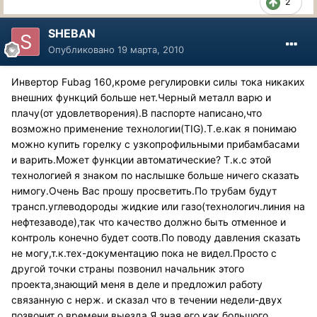
2
SHEBAN
Опубликовано
19 марта, 2010
Инвертор Fubag 160,кроме регулировки силы тока никаких
внешних функций больше нет.Черный металл варю и
плачу(от удовлетворения).В паспорте написано,что
возможно применение технологии(TIG).Т.е.как я понимаю
можно купить горелку с узкопрофильными прибамбасами
и варить.Может функции автоматические? Т.к.с этой
технологией я знаком по наслышке больше ничего сказать
нимогу.Очень Вас прошу просветить.По трубам будут
трансп.углеводороды жидкие или газо(технологич.линия на
нефтезаводе),так что качество должно быть отменное и
контроль конечно будет соотв.По поводу давления сказать
не могу,т.к.тех-документацию пока не видел.Просто с
другой точки страны позвонил начальник этого
проекта,знающий меня в деле и предложил работу
связанную с нерж. и сказал что в течении недели-двух
позвонит о времени выезда.Я зная его как большого