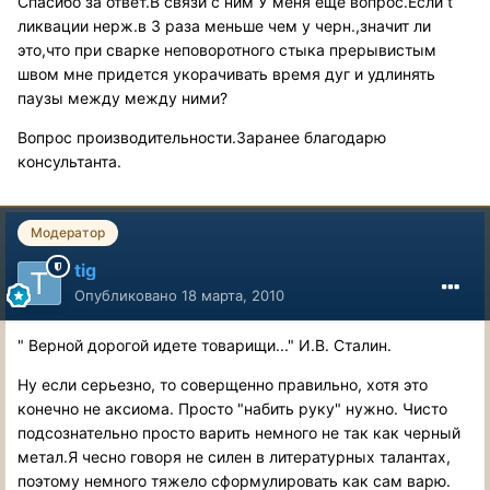
Спасибо за ответ.В связи с ним У меня еще вопрос.Если t
ликвации нерж.в 3 раза меньше чем у черн.,значит ли
это,что при сварке неповоротного стыка прерывистым
швом мне придется укорачивать время дуг и удлинять
паузы между между ними?
Вопрос производительности.Заранее благодарю
консультанта.
Модератор
tig
Опубликовано
18 марта, 2010
" Верной дорогой идете товарищи..." И.В. Сталин.
Ну если серьезно, то соверщенно правильно, хотя это
конечно не аксиома. Просто "набить руку" нужно. Чисто
подсознательно просто варить немного не так как черный
метал.Я чесно говоря не силен в литературных талантах,
поэтому немного тяжело сформулировать как сам варю.