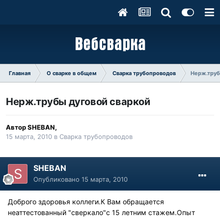
Главная
О сварке в общем
Сварка трубопроводов
Нерж.труб
Нерж.трубы дуговой сваркой
Автор
SHEBAN
,
15 марта, 2010
в
Сварка трубопроводов
SHEBAN
Опубликовано
15 марта, 2010
Доброго здоровья коллеги.К Вам обращается
неаттестованный "сверкало"с 15 летним стажем.Опыт