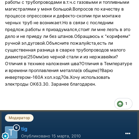
работы с трубопроводами в.т.ч.с газовыми и топливными
магистралями у меня большой.Вопросов по качеству в
процессе опрессовки и дефекто-скопии при монтаже
черных труб не возникает.Но в связи с последним
предлож.работы я призадумался,стоит ли мне лезть в это
дело и не приеду ли без штанов.Обращаюсь к "корифеям"
ручной эл.дуговой.Объясните пожалуйста,есть ли
существенная разница в сварке трубопроводов малого
диаметра(250мм)из черной стали и из нержавейки?
Отличия в технике наложения шва?Отличия в Температуре
и времени проплавления металла(в общем)?Варю
инвертером-160А хол.ход70в.Хочу использовать
электроды ОК63.30. Заранее благодарен.
1
Модератор
tig
Опубликовано
15 марта, 2010