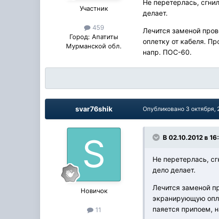
Не перетерлась, сгнил
Участник
делает.
459
Лечится заменой про
Город:
Апатиты
оплетку от кабеля. П
Мурманской обл.
напр. ПОС-60.
svar76shik
Опубликовано
3 октября, 
В 02.10.2012 в 16
Не перетерлась, сг
дело делает.
Лечится заменой п
Новичок
экранирующую опле
паяется припоем, 
11