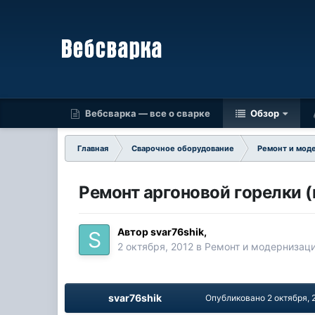
Вебсварка — все о сварке
Обзор
Главная
Сварочное оборудование
Ремонт и мод
Ремонт аргоновой горелки (
Автор
svar76shik
,
2 октября, 2012
в
Ремонт и модернизац
svar76shik
Опубликовано
2 октября, 