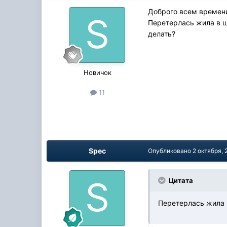
Доброго всем времени
Перетерлась жила в шл
делать?
Новичок
11
Spec
Опубликовано
2 октября, 
Цитата
Перетерлась жила в