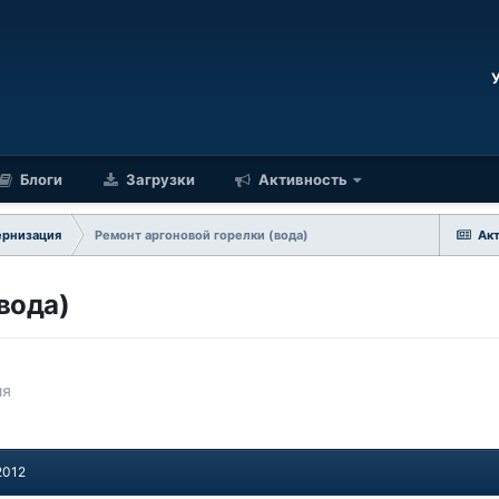
Блоги
Загрузки
Активность
ернизация
Ремонт аргоновой горелки (вода)
Ак
вода)
ия
2012