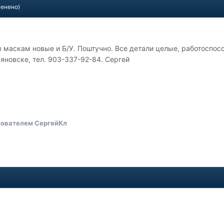
менено)
 маскам новые и Б/У. Поштучно. Все детали целые, работоспосо
ьяновске, тел. 903-337-92-84. Сергей
ователем СергейКл