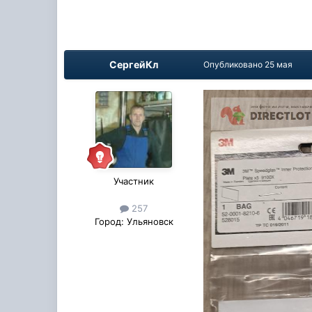
СергейКл
Опубликовано
25 мая
Участник
257
Город:
Ульяновск