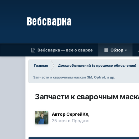
Вебсварка — все о сварке
Обзор
Главная
Доска объявлений (в процессе обновления)
Запчасти к сварочным маскам 3М, Optrel, и др.
Запчасти к сварочным маскам
Автор
СергейКл
,
25 мая
в
Продам