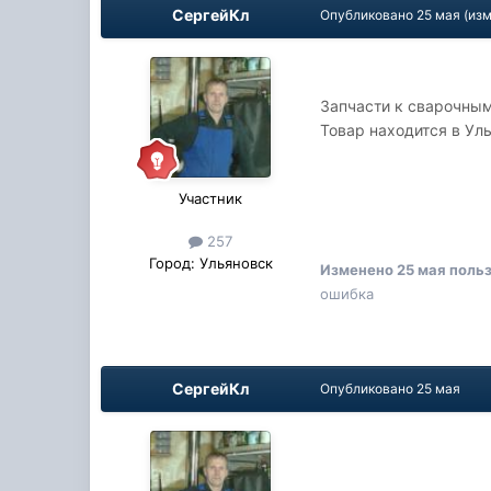
СергейКл
Опубликовано
25 мая
(из
Запчасти к сварочным
Товар находится в Ул
Участник
257
Город:
Ульяновск
Изменено
25 мая
польз
ошибка
СергейКл
Опубликовано
25 мая