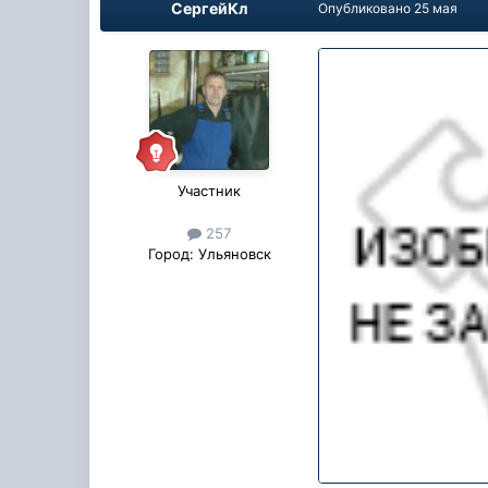
СергейКл
Опубликовано
25 мая
Участник
257
Город:
Ульяновск