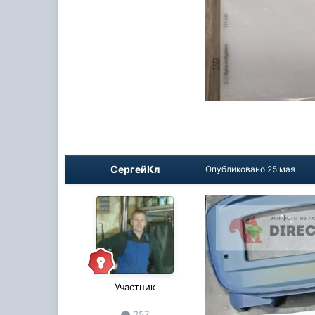
СергейКл
Опубликовано
25 мая
Участник
257