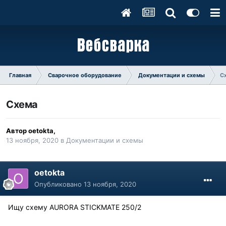
Главная
Сварочное оборудование
Документации и схемы
С
Схема
Автор
oetokta
,
13 ноября, 2020
в
Документации и схемы
oetokta
Опубликовано
13 ноября, 2020
Ищу схему AURORA STICKMATE 250/2