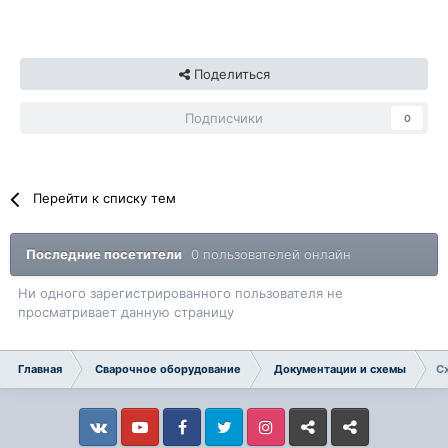
Поделиться
Подписчики
0
Перейти к списку тем
Последние посетители
0 пользователей онлайн
Ни одного зарегистрированного пользователя не
просматривает данную страницу
Главная
Сварочное оборудование
Документации и схемы
С
Vkontakte
YouTube
Facebook
Twitter
Instagram
Livejournal
Odnoklassniki