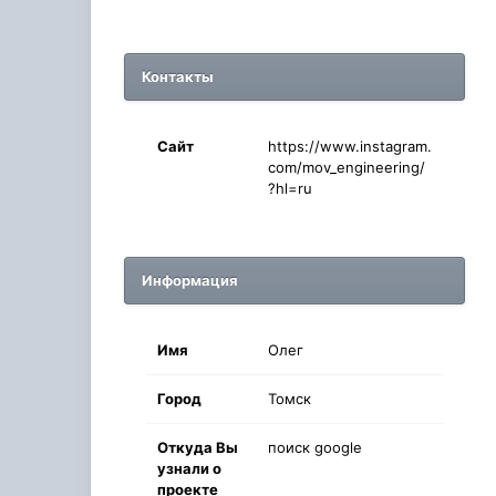
Контакты
Сайт
https://www.instagram.
com/mov_engineering/
?hl=ru
Информация
Имя
Олег
Город
Томск
Oткyдa Вы
поиск google
узнaли o
проекте