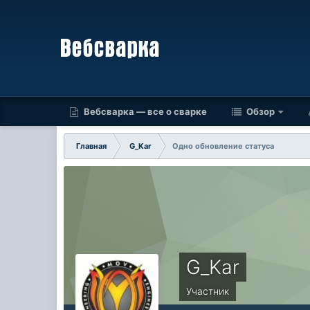
Вебсварка — все о сварке
Обзор
Главная
G_Kar
Одно обновление статуса
G_Kar
Участник