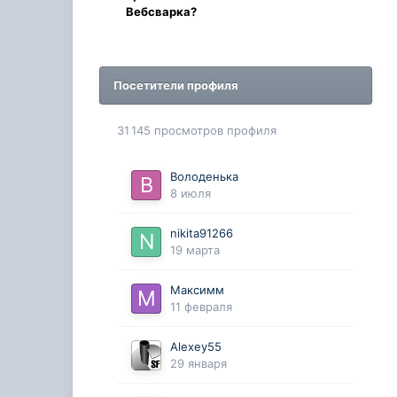
Вебсварка?
Посетители профиля
31 145 просмотров профиля
Володенька
8 июля
nikita91266
19 марта
Максимм
11 февраля
Alexey55
29 января