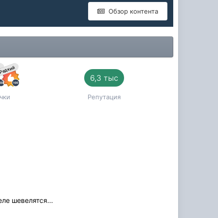
Обзор контента
й
Редкий
6,3 тыс
чки
Репутация
ле шевелятся...