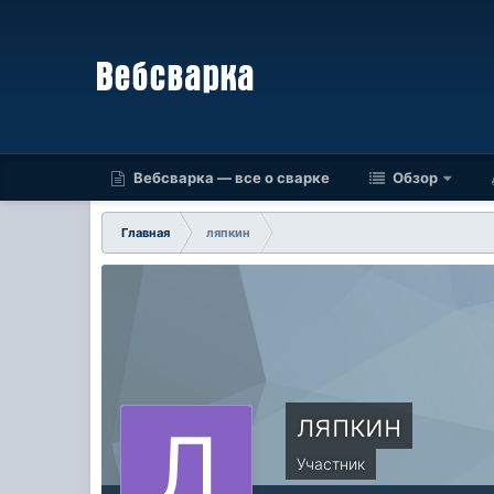
Вебсварка — все о сварке
Обзор
Главная
ляпкин
ляпкин
Участник