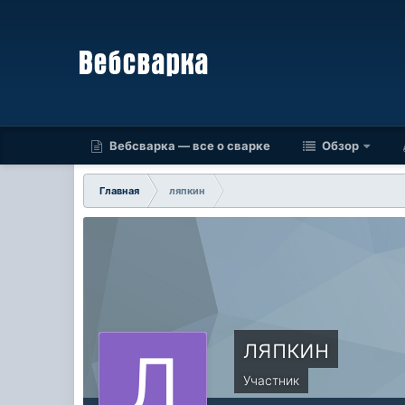
Вебсварка — все о сварке
Обзор
Главная
ляпкин
ляпкин
Участник